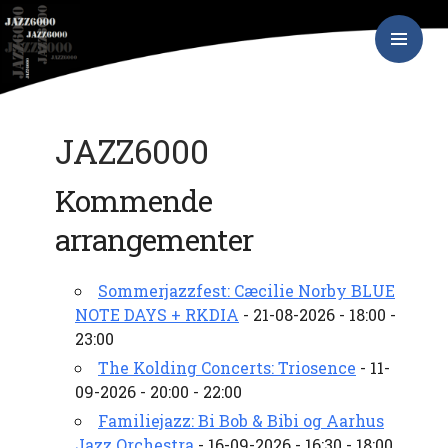
Hop
JAZZ6000
til
indhold
PRIMÆR
MENU
JAZZ6000
Kommende
arrangementer
Sommerjazzfest: Cæcilie Norby BLUE
NOTE DAYS + RKDIA
- 21-08-2026 - 18:00 -
23:00
The Kolding Concerts: Triosence
- 11-
09-2026 - 20:00 - 22:00
Familiejazz: Bi Bob & Bibi og Aarhus
Jazz Orchestra
- 16-09-2026 - 16:30 - 18:00