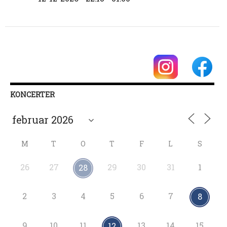
KONCERTER
M
T
O
T
F
L
S
26
27
29
30
31
1
28
2
3
4
5
6
7
8
9
10
11
13
14
15
12