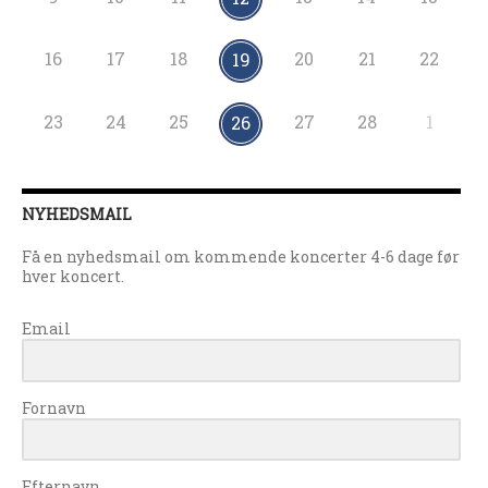
16
17
18
20
21
22
19
23
24
25
27
28
1
26
NYHEDSMAIL
Få en nyhedsmail om kommende koncerter 4-6 dage før
hver koncert.
Email
Fornavn
Efternavn