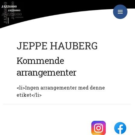
Hop
JAZZ6000
til
indhold
PRIMÆR
MENU
JEPPE HAUBERG
Kommende
arrangementer
<li>Ingen arrangementer med denne
etiket</li>