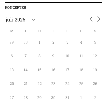
KONCERTER
M
T
O
T
F
L
S
29
30
1
2
3
4
5
6
7
8
9
10
11
12
13
14
15
16
17
18
19
20
21
22
23
24
25
26
27
28
29
30
31
1
2