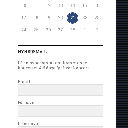
10
11
12
13
14
15
16
17
18
19
20
22
23
21
24
25
26
27
28
1
2
NYHEDSMAIL
Få en nyhedsmail om kommende
koncerter 4-6 dage før hver koncert.
Email
Fornavn
Efternavn