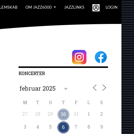
LEMSKAB
OM JAZZ6000
JAZZLINKS
LOGIN
KONCERTER
M
T
O
T
F
L
S
27
28
29
31
1
2
30
3
4
5
7
8
9
6