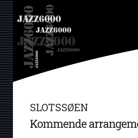
Hop
JAZZ6000
til
indhold
SLOTSSØEN
Kommende arrangeme