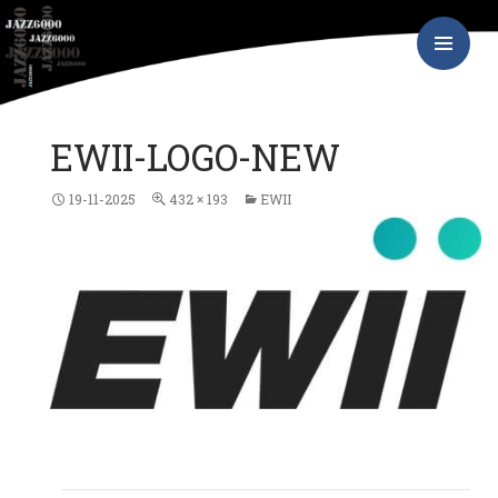
Hop
JAZZ6000
til
indhold
PRIMÆR
MENU
EWII-LOGO-NEW
19-11-2025
432 × 193
EWII