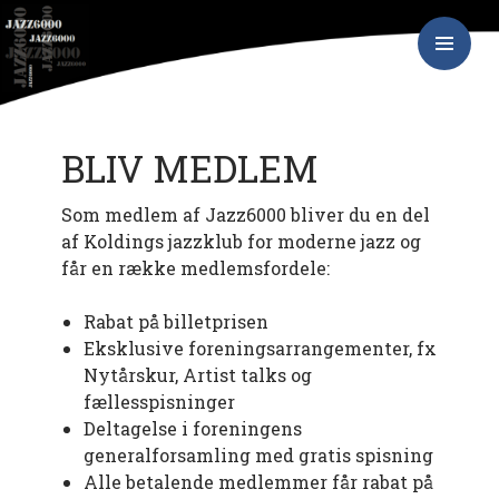
Hop
JAZZ6000
til
indhold
PRIMÆR
MENU
BLIV MEDLEM
Som medlem af Jazz6000 bliver du en del
af Koldings jazzklub for moderne jazz og
får en række medlemsfordele:
Rabat på billetprisen
Eksklusive foreningsarrangementer, fx
Nytårskur, Artist talks og
fællesspisninger
Deltagelse i foreningens
generalforsamling med gratis spisning
Alle betalende medlemmer får rabat på