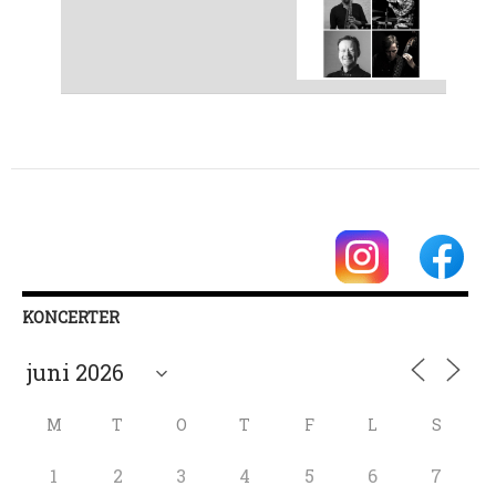
KONCERTER
M
T
O
T
F
L
S
1
2
3
4
5
6
7