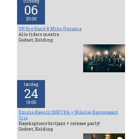
tirsdag
06
20:00
DR Big Band & Miho Hazama
Alle tiders mestre
Godset, Kolding
lørdag
24
19:00
Emma Rawicz INKYRA + Nikolaj Bangsgaard
Trio
Højeksplosiv britjazz + release party!
Godset, Kolding