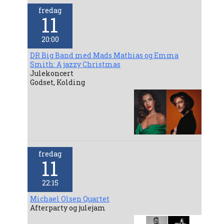
fredag
11
20:00
DR Big Band med Mads Mathias og Emma
Smith: A jazzy Christmas
Julekoncert
Godset, Kolding
fredag
11
22:15
Michael Olsen Quartet
Afterparty og julejam