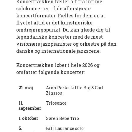
Koncertrækken tæller alt fra intime
solokoncerter til de allerstørste
koncertformater. Fælles for dem er, at
flyglet altid er det kunstneriske
omdrejningspunkt. Du kan glæde dig til
legendariske koncerter med de mest
visionære jazzpianister og orkestre på den
danske og internationale jazzscene.
Koncertrækken løber i hele 2026 og
omfatter følgende koncerter:
21. maj
Aron Parks Little Big & Carl
Zinssou
11.
Triosence
september
1. oktober
Søren Bebe Trio
5.
Bill Laurance solo