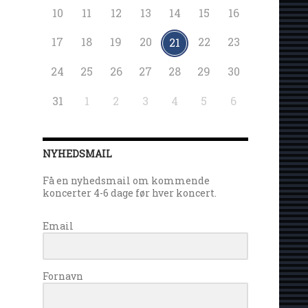
10
11
12
13
14
15
16
17
18
19
20
22
23
21
24
25
26
27
28
29
30
31
1
2
3
4
5
6
NYHEDSMAIL
Få en nyhedsmail om kommende
koncerter 4-6 dage før hver koncert.
Email
Fornavn