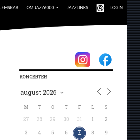
LEMSKAB
OM JAZZ6000
JAZZLINKS
LOGIN
KONCERTER
M
T
O
T
F
L
S
27
28
29
30
31
1
2
7
3
4
5
6
8
9