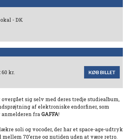
okal - DK
:
60 kr.
KØB BILLET
 overgået sig selv med deres tredje studiealbum,
indsprøjtning af elektroniske endorfiner, som
rg anmelderen fra
GAFFA
!
ækre soli og vocoder, der har et space-age-udtryk
d mellem 70’erne og nutiden uden at være retro.