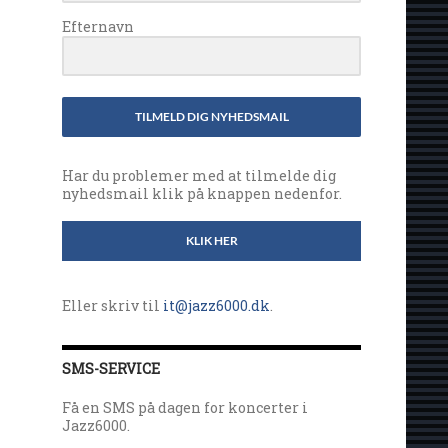
Efternavn
TILMELD DIG NYHEDSMAIL
Har du problemer med at tilmelde dig
nyhedsmail klik på knappen nedenfor.
KLIK HER
Eller skriv til
it@jazz6000.dk
.
SMS-SERVICE
Få en SMS på dagen for koncerter i
Jazz6000.