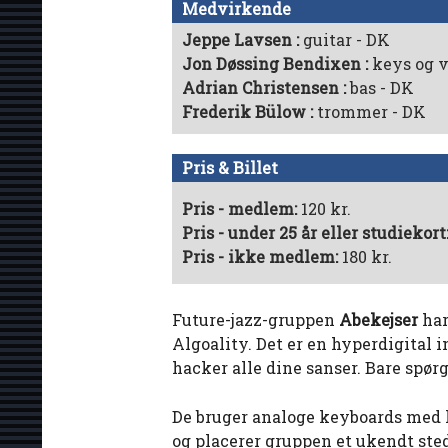
Medvirkende
Jeppe Lavsen
guitar - DK
Jon Døssing Bendixen
keys og v
Adrian Christensen
bas - DK
Frederik Bülow
trommer - DK
Pris & Billet
Pris - medlem:
120 kr.
Pris - under 25 år eller studiekort
Pris - ikke medlem:
180 kr.
Future-jazz-gruppen
Abekejser
har
Algoality. Det er en hyperdigital 
hacker alle dine sanser. Bare spø
De bruger analoge keyboards med l
og placerer gruppen et ukendt ste