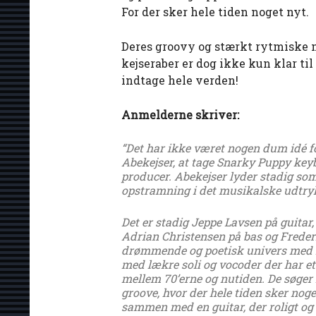
For der sker hele tiden noget nyt.
Deres groovy og stærkt rytmiske mu
kejseraber er dog ikke kun klar ti
indtage hele verden!
Anmelderne skriver:
“Det har ikke været nogen dum idé f
Abekejser, at tage Snarky Puppy keyb
producer. Abekejser lyder stadig som
opstramning i det musikalske udtryk
Det er stadig Jeppe Lavsen på guitar
Adrian Christensen på bas og Freder
drømmende og poetisk univers med r
med lækre soli og vocoder der har et
mellem 70’erne og nutiden. De søger i
groove, hvor der hele tiden sker nog
sammen med en guitar, der roligt og 