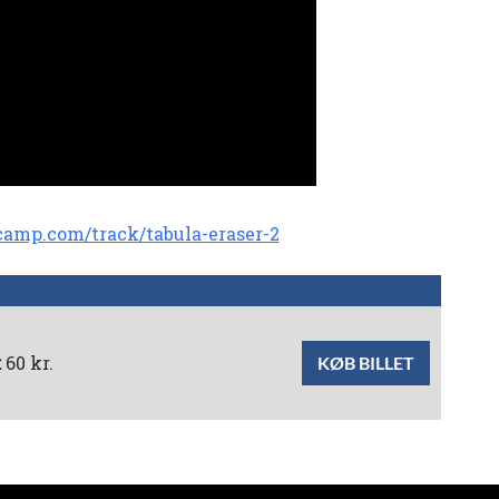
dcamp.com/track/tabula-eraser-2
:
60 kr.
KØB BILLET