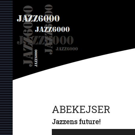
Hop
JAZZ6000
til
indhold
ABEKEJSER
Jazzens future!