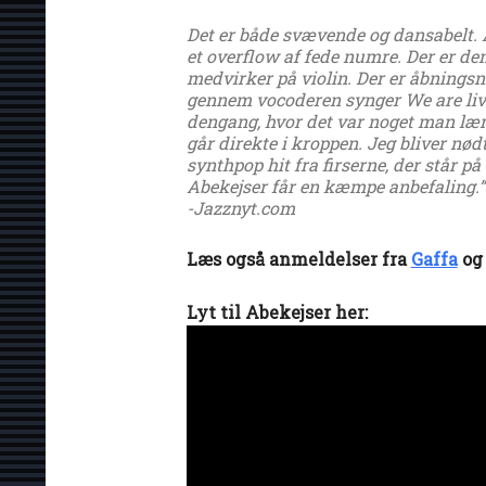
Det er både svævende og dansabelt. Al
et overflow af fede numre. Der er de
medvirker på violin. Der er åbning
gennem vocoderen synger We are livin
dengang, hvor det var noget man læng
går direkte i kroppen. Jeg bliver nød
synthpop hit fra firserne, der står p
Abekejser får en kæmpe anbefaling.”
-Jazznyt.com
Læs også anmeldelser fra
Gaffa
og
Lyt til Abekejser her: