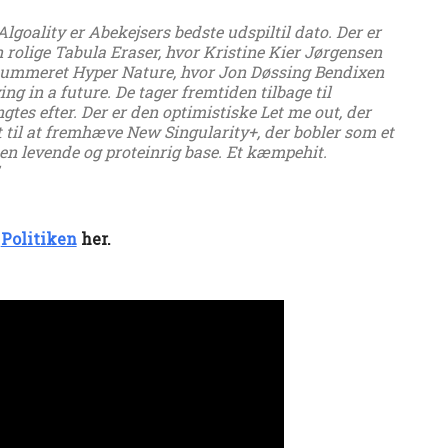
goality er Abekejsers bedste udspiltil dato. Der er
n rolige Tabula Eraser, hvor Kristine Kier Jørgensen
snummeret Hyper Nature, hvor Jon Døssing Bendixen
g in a future. De tager fremtiden tilbage til
tes efter. Der er den optimistiske Let me out, der
t til at fremhæve New Singularity+, der bobler som et
å en levende og proteinrig base. Et kæmpehit.
Politiken
her.