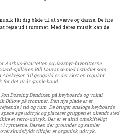
sik får dig både til at svæve og danse. De fire
l at rejse ud i rummet. Med deres musik kan de
or Aarhus-kvartetten og Jazznyt-favoritterne
oard-spilleren Bill Laurance med i studiet som
 Abekejser. Til gengæld er der sket en regulær
 for det 10 år gamle band.
, Jon Døssing Bendixen på keyboards og vokal,
ik Bülow på trommer. Den nye plade er et
ejsende i tid og rum. De bruger analoge keyboards
 space age udtryk og placerer gruppen et ukendt sted
kke et retro-udtryk. Der er et altid omskifteligt
et i rytmerne. Bassen der grounder og samler
overskudsfyldt tilføjer et organisk udtryk.