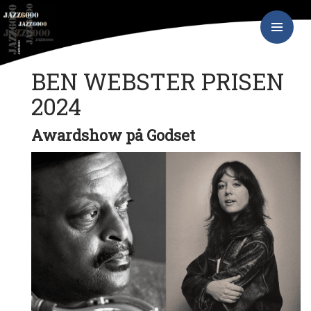
Hop
JAZZ6000
til
indhold
PRIMÆR
MENU
BEN WEBSTER PRISEN
2024
Awardshow på Godset