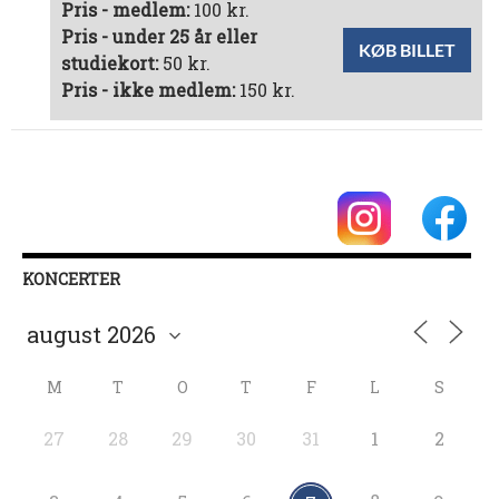
Pris - medlem:
100 kr.
Pris - under 25 år eller
KØB BILLET
studiekort:
50 kr.
Pris - ikke medlem:
150 kr.
KONCERTER
M
T
O
T
F
L
S
27
28
29
30
31
1
2