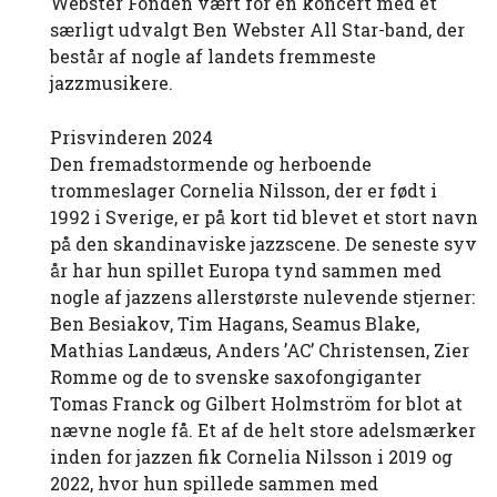
Webster Fonden vært for en koncert med et
særligt udvalgt Ben Webster All Star-band, der
består af nogle af landets fremmeste
jazzmusikere.
Prisvinderen 2024
Den fremadstormende og herboende
trommeslager Cornelia Nilsson, der er født i
1992 i Sverige, er på kort tid blevet et stort navn
på den skandinaviske jazzscene. De seneste syv
år har hun spillet Europa tynd sammen med
nogle af jazzens allerstørste nulevende stjerner:
Ben Besiakov, Tim Hagans, Seamus Blake,
Mathias Landæus, Anders ’AC’ Christensen, Zier
Romme og de to svenske saxofongiganter
Tomas Franck og Gilbert Holmström for blot at
nævne nogle få. Et af de helt store adelsmærker
inden for jazzen fik Cornelia Nilsson i 2019 og
2022, hvor hun spillede sammen med