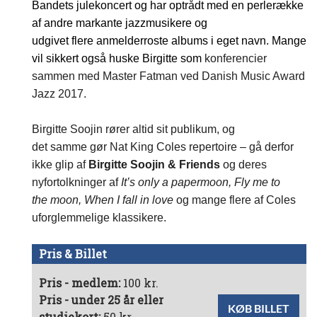
Bandets julekoncert og har optrådt med en perlerække
af andre markante jazzmusikere og
udgivet flere anmelderroste albums i eget navn. Mange
vil sikkert også huske Birgitte som
konferencier
sammen med Master
Fatman
ved Danish Music Award
Jazz 2017.
Birgitte
Soojin
rører altid sit publikum, og
det samme gør Nat King Coles repertoire – gå derfor
ikke glip af
Birgitte
Soojin
& Friends
og deres
nyfortolkninger af
It’s
only
a
papermoon
, Fly
me
to
the moon,
When
I
fall
in love
og mange flere af Coles
uforglemmelige klassikere.
Pris & Billet
Pris - medlem:
100 kr.
Pris - under 25 år eller
KØB BILLET
studiekort:
50 kr.