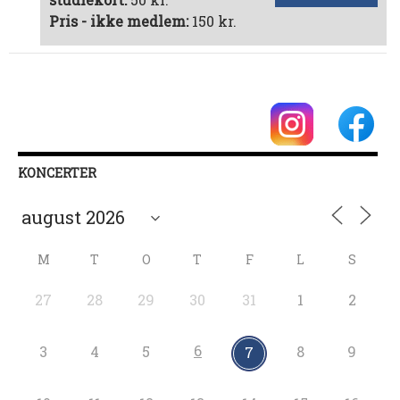
Pris - ikke medlem:
150 kr.
KONCERTER
M
T
O
T
F
L
S
27
28
29
30
31
1
2
6
3
4
5
8
9
7