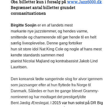
Obs. billetter kun i forsalg på
www.Jazz6000.dk
Begrænset antal billetter grundet
coronasituationen
Birgitte
Soojin
er en af landets mest
markante nye jazzstemmer, og hendes varme,
smittende og charmerende stil gør hende til en helt
særlig liveoplevelse. Denne gang fortolker
hun sit store idol Nat King Cole og nogle af hans mest
kendte standards sammen med
pianist Nicolai
Majland
og kontrabassist Jakob Lind
Lauritsen.
Den koreansk fødte sangerinde slog for alvor igennem
som jazzsanger efter at hun flyttede fra Norge til
Danmark. Således er hun tre gange blevet Grammy-
nomineret og har modtaget det prestigefyldte
Bent
Jædig
Æreslegat. I
2015 var hun solist på DR Big