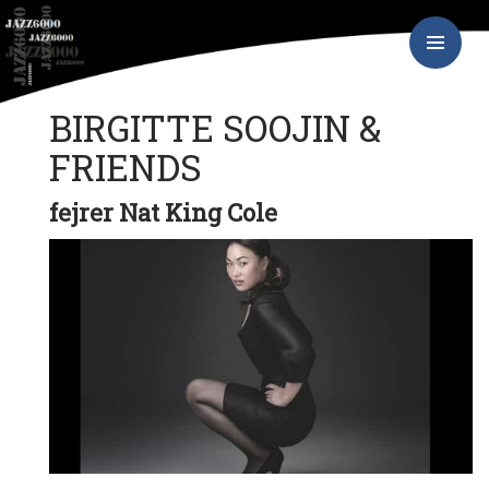
Hop
JAZZ6000
til
indhold
PRIMÆR
MENU
BIRGITTE SOOJIN &
FRIENDS
fejrer Nat King Cole