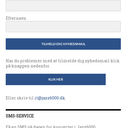
Efternavn
TILMELD DIG NYHEDSMAIL
Har du problemer med at tilmelde dig nyhedsmail klik
på knappen nedenfor.
KLIK HER
Eller skriv til
it@jazz6000.dk
.
SMS-SERVICE
Få en SMS på dagen for koncerter i Jazz6000.