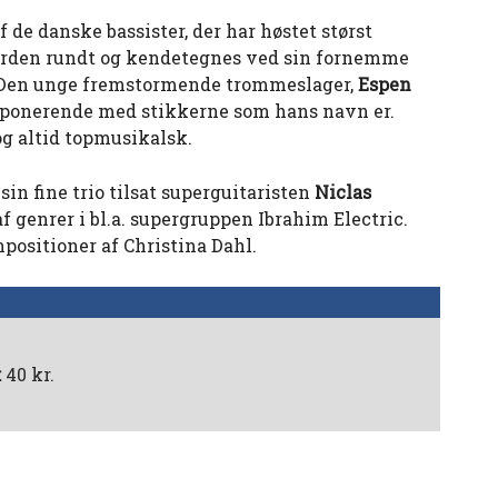
f de danske bassister, der har høstet størst
erden rundt og kendetegnes ved sin fornemme
. Den unge fremstormende trommeslager,
Espen
mponerende med stikkerne som hans navn er.
og altid topmusikalsk.
in fine trio tilsat superguitaristen
Niclas
 af genrer i bl.a. supergruppen Ibrahim Electric.
mpositioner af Christina Dahl.
:
40 kr.