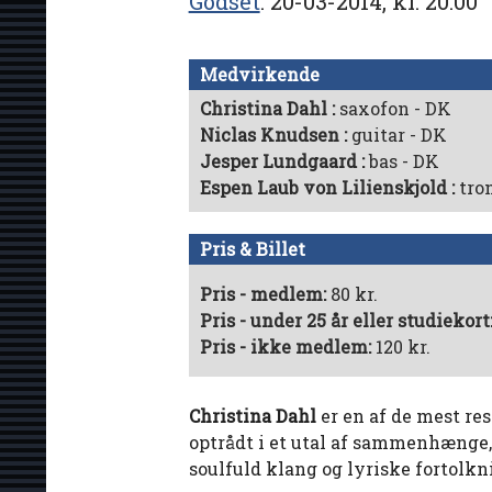
Godset
20-03-2014, kl. 20:00
Medvirkende
Christina Dahl
saxofon - DK
Niclas Knudsen
guitar - DK
Jesper Lundgaard
bas - DK
Espen Laub von Lilienskjold
tro
Pris & Billet
Pris - medlem:
80 kr.
Pris - under 25 år eller studiekort
Pris - ikke medlem:
120 kr.
Christina Dahl
er en af de mest re
optrådt i et utal af sammenhænge,
soulfuld klang og lyriske fortolkn