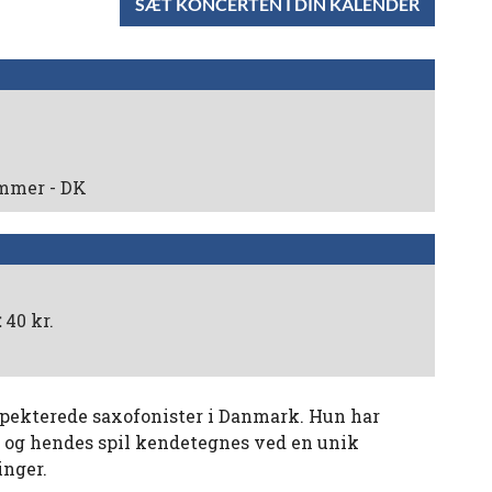
SÆT KONCERTEN I DIN KALENDER
mmer - DK
:
40 kr.
spekterede saxofonister i Danmark. Hun har
 og hendes spil kendetegnes ved en unik
inger.