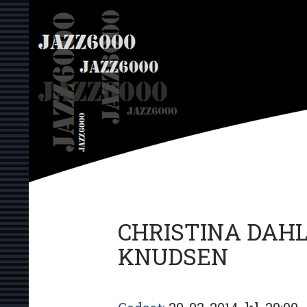
Hop
JAZZ6000
til
indhold
CHRISTINA DAHL 
KNUDSEN