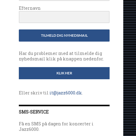
Efternavn
TILMELD DIG NYHEDSMAIL
Har du problemer med at tilmelde dig
nyhedsmail klik på knappen nedenfor.
KLIK HER
Eller skriv til
it@jazz6000.dk
.
SMS-SERVICE
Få en SMS på dagen for koncerter i
Jazz6000.