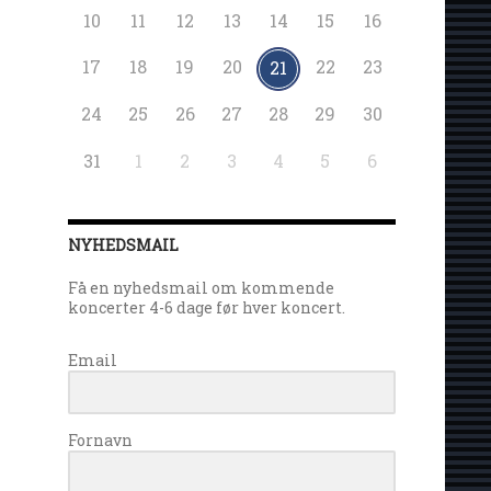
10
11
12
13
14
15
16
17
18
19
20
22
23
21
24
25
26
27
28
29
30
31
1
2
3
4
5
6
NYHEDSMAIL
Få en nyhedsmail om kommende
koncerter 4-6 dage før hver koncert.
Email
Fornavn