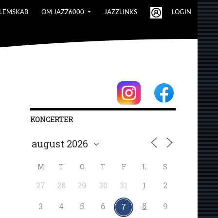
LEMSKAB
OM JAZZ6000
JAZZLINKS
LOGIN
KONCERTER
M
T
O
T
F
L
S
27
28
29
30
31
1
2
8
3
4
5
6
9
7