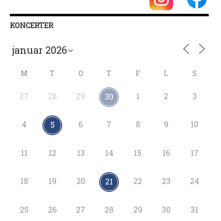
KONCERTER
M
T
O
T
F
L
S
27
28
29
1
2
3
30
4
6
7
8
9
10
5
11
12
13
14
15
16
17
18
19
20
22
23
24
21
25
26
27
28
29
30
31