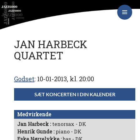
Hop
JAZZ6000
til
indhold
PRIMÆR
MENU
JAN HARBECK
QUARTET
Godset
10-01-2013, kl. 20:00
SÆT KONCERTEN I DIN KALENDER
Medvirkende
Jan Harbeck
tenorsax - DK
Henrik Gunde
piano - DK
Eske Nørrelykke
bas - DK