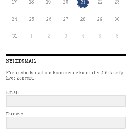
17
18
19
20
22
23
21
24
25
26
27
28
29
30
31
1
2
3
4
5
6
NYHEDSMAIL
Få en nyhedsmail om kommende koncerter 4-6 dage før
hver koncert.
Email
Fornavn