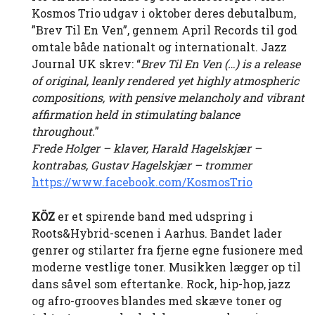
Kosmos Trio udgav i oktober deres debutalbum,
”Brev Til En Ven”, gennem April Records til god
omtale både nationalt og internationalt. Jazz
Journal UK skrev: “
Brev Til En Ven (…) is a
release
of original, leanly rendered yet highly atmospheric
compositions, with pensive
melancholy and vibrant
affirmation held in stimulating balance
throughout.
”
Frede Holger – klaver, Harald Hagelskjær –
kontrabas, Gustav Hagelskjær – trommer
https://www.facebook.com/KosmosTrio
KÖZ
er et spirende band med udspring i
Roots&Hybrid-scenen i Aarhus. Bandet lader
genrer og stilarter fra fjerne egne fusionere med
moderne vestlige toner. Musikken lægger op til
dans såvel som eftertanke. Rock, hip-hop, jazz
og afro-grooves blandes med skæve toner og