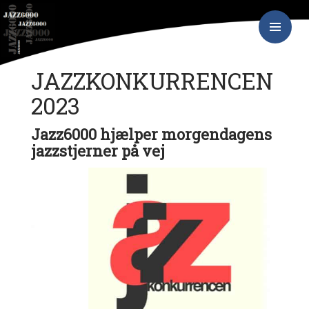
Hop
JAZZ6000
til
indhold
PRIMÆR
MENU
JAZZKONKURRENCEN
2023
Jazz6000 hjælper morgendagens
jazzstjerner på vej