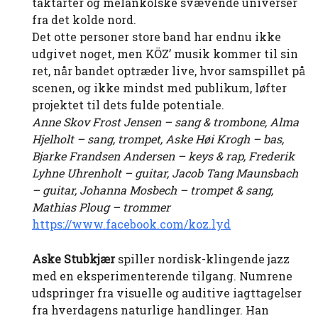
taktarter og melankolske svævende universer
fra det kolde nord.
Det otte personer store band har endnu ikke
udgivet noget, men KÖZ’ musik kommer til sin
ret, når bandet optræder live, hvor samspillet på
scenen, og ikke mindst med publikum, løfter
projektet til dets fulde potentiale.
Anne Skov Frost Jensen – sang & trombone, Alma
Hjelholt – sang, trompet, Aske Høi Krogh –
bas,
Bjarke Frandsen Andersen – keys & rap, Frederik
Lyhne Uhrenholt – guitar, Jacob Tang
Maunsbach
– guitar, Johanna Mosbech – trompet & sang,
Mathias Ploug – trommer
https://www.facebook.com/koz.lyd
Aske Stubkjær
spiller nordisk-klingende jazz
med en eksperimenterende tilgang. Numrene
udspringer fra visuelle og auditive iagttagelser
fra hverdagens naturlige handlinger. Han