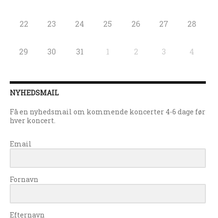
22
23
24
25
26
27
28
29
30
31
1
2
3
4
NYHEDSMAIL
Få en nyhedsmail om kommende koncerter 4-6 dage før
hver koncert.
Email
Fornavn
Efternavn