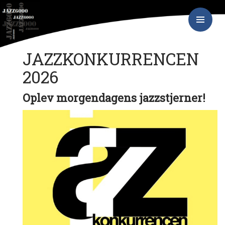
Hop
JAZZ6000
til
indhold
PRIMÆR
MENU
JAZZKONKURRENCEN
2026
Oplev morgendagens jazzstjerner!