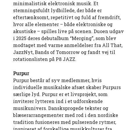
minimalistisk elektronisk musik. Et
stemningsfuldt lydbillede, der både er
eftertænksomt, repetitivt og fuld af fremdrift,
hvor alle elementer – både elektroniske og
akustiske – spilles live på scenen. Duoen udgav
i 2025 deres debutalbum “Merging”, som blev
modtaget med varme anmeldelser fra All That,
JazzNyt, Bands of Tomorrow og fandt vej til
rotationslisten på P8 JAZZ.
Purpur
Purpur består af syv medlemmer, hvis
individuelle musikalske afsæt skaber Purpurs
særlige lyd. Purpur er et livsprojekt, som
inviterer lytteren ind i et udforskende
musikunivers. Dansksprogede tekster og
blæserarrangementer med rod i den nordiske
tradition fusioneres med pulserende rytmer,
inspireret af forskellige musikkulturer fra