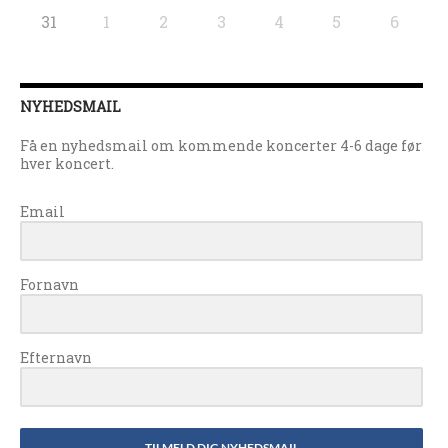
31
1
2
3
4
5
6
NYHEDSMAIL
Få en nyhedsmail om kommende koncerter 4-6 dage før
hver koncert.
Email
Fornavn
Efternavn
TILMELD DIG NYHEDSMAIL