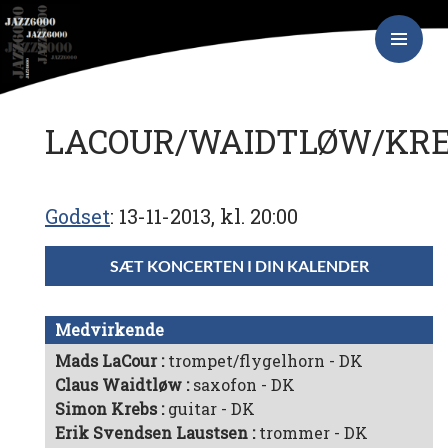
Hop
JAZZ6000
til
indhold
PRIMÆR
MENU
LACOUR/WAIDTLØW/KR
Godset
13-11-2013, kl. 20:00
SÆT KONCERTEN I DIN KALENDER
Medvirkende
Mads LaCour
trompet/flygelhorn - DK
Claus Waidtløw
saxofon - DK
Simon Krebs
guitar - DK
Erik Svendsen Laustsen
trommer - DK