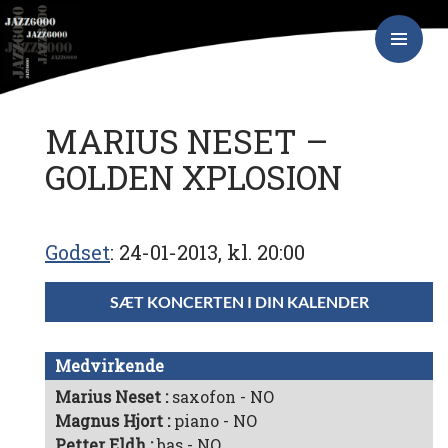
Hop
JAZZ6000
til
indhold
PRIMÆR
MENU
MARIUS NESET –
GOLDEN XPLOSION
Godset
24-01-2013, kl. 20:00
SÆT KONCERTEN I DIN KALENDER
Medvirkende
Marius Neset
saxofon - NO
Magnus Hjort
piano - NO
Petter Eldh
bas - NO