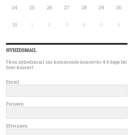
24
25
26
27
28
29
30
31
1
2
3
4
5
6
NYHEDSMAIL
Få en nyhedsmail om kommende koncerter 4-6 dage før
hver koncert.
Email
Fornavn
Efternavn