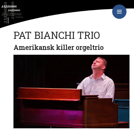
Hop
JAZZ6000
til
indhold
PRIMÆR
MENU
PAT BIANCHI TRIO
Amerikansk killer orgeltrio