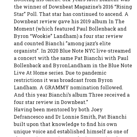
the winner of Downbeat Magazine’s 2016 “Rising
Star” Poll. That star has continued to ascend. A
Downbeat review gave his 2019 album In The
Moment (which featured Paul Bollenback and
Byron “Wookie” Landham) a four star review
and counted Bianchi ”among jazz’s elite
organists”. In 2020 Blue Note NYC live-streamed
a concert with the same Pat Bianchi with Paul
Bollenback and ByronLandham in the Blue Note
Live At Home series. Due to pandemic
restrictions it was broadcast from Byron
Landham. A GRAMMY nomination followed.
And this year Bianchi’s album Three received a
four star review in Downbeat.”
Having been mentored by both Joey
Defrancesco and Dr Lonnie Smith, Pat Bianchi
built upon that knowledge to find his own
unique voice and established himself as one of