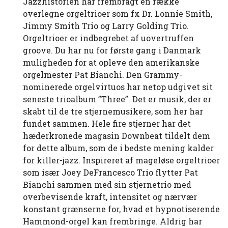
Jazzhistorien har frembragt en række
overlegne orgeltrioer som fx Dr. Lonnie Smith,
Jimmy Smith Trio og Larry Golding Trio.
Orgeltrioer er indbegrebet af uovertruffen
groove. Du har nu for første gang i Danmark
muligheden for at opleve den amerikanske
orgelmester Pat Bianchi. Den Grammy-
nominerede orgelvirtuos har netop udgivet sit
seneste trioalbum ”Three”. Det er musik, der er
skabt til de tre stjernemusikere, som her har
fundet sammen. Hele fire stjerner har det
hæderkronede magasin Downbeat tildelt dem
for dette album, som de i bedste mening kalder
for killer-jazz. Inspireret af mageløse orgeltrioer
som især Joey DeFrancesco Trio flytter Pat
Bianchi sammen med sin stjernetrio med
overbevisende kraft, intensitet og nærvær
konstant grænserne for, hvad et hypnotiserende
Hammond-orgel kan frembringe. Aldrig har