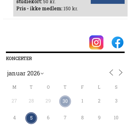
studiekort:
50 kr.
Pris - ikke medlem:
150 kr.
KONCERTER
M
T
O
T
F
L
S
27
28
29
1
2
3
30
4
6
7
8
9
10
5