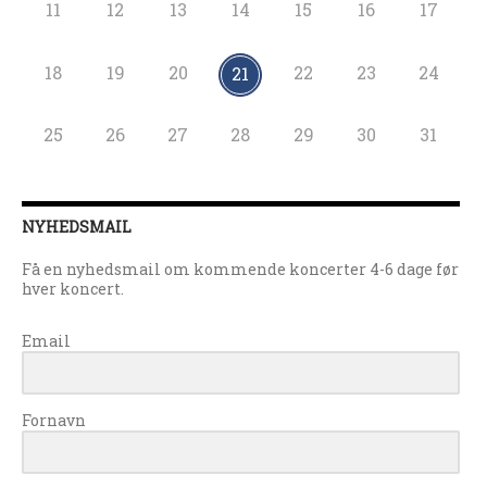
11
12
13
14
15
16
17
18
19
20
22
23
24
21
25
26
27
28
29
30
31
NYHEDSMAIL
Få en nyhedsmail om kommende koncerter 4-6 dage før
hver koncert.
Email
Fornavn