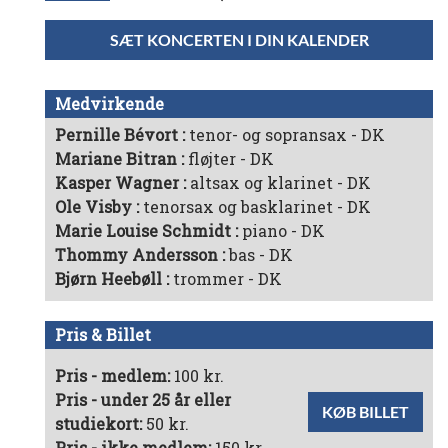
SÆT KONCERTEN I DIN KALENDER
Medvirkende
Pernille Bévort
tenor- og sopransax - DK
Mariane Bitran
fløjter - DK
Kasper Wagner
altsax og klarinet - DK
Ole Visby
tenorsax og basklarinet - DK
Marie Louise Schmidt
piano - DK
Thommy Andersson
bas - DK
Bjørn Heebøll
trommer - DK
Pris & Billet
Pris - medlem:
100 kr.
Pris - under 25 år eller
KØB BILLET
studiekort:
50 kr.
Pris - ikke medlem:
150 kr.