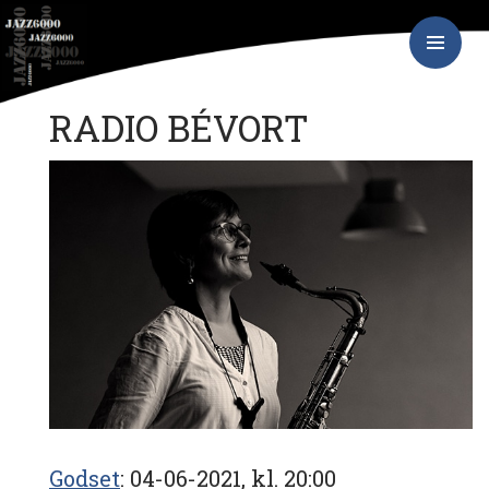
Hop
JAZZ6000
til
indhold
PRIMÆR
MENU
RADIO BÉVORT
Godset
04-06-2021, kl. 20:00