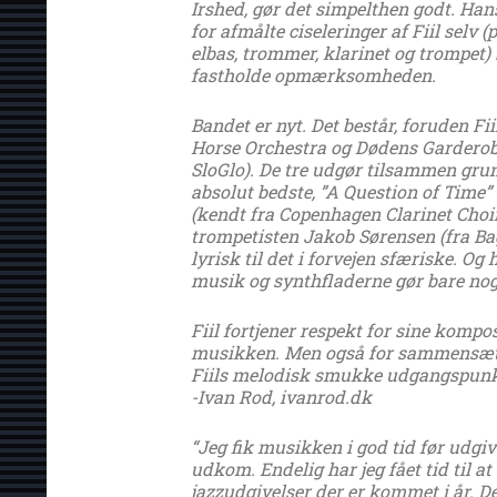
Irshed, gør det simpelthen godt. Han
for afmålte ciseleringer af Fiil selv 
elbas, trommer, klarinet og trompet) b
fastholde opmærksomheden.
Bandet er nyt. Det består, foruden Fii
Horse Orchestra og Dødens Garderob
SloGlo). De tre udgør tilsammen g
absolut bedste, ”A Question of Time
(kendt fra Copenhagen Clarinet Choi
trompetisten Jakob Sørensen (fra B
lyrisk til det i forvejen sfæriske. O
musik og synthfladerne gør bare noge
Fiil fortjener respekt for sine komp
musikken. Men også for sammensætn
Fiils melodisk smukke udgangspunkt
-Ivan Rod, ivanrod.dk
“Jeg fik musikken i god tid før udgi
udkom. Endelig har jeg fået tid til 
jazzudgivelser der er kommet i år. D