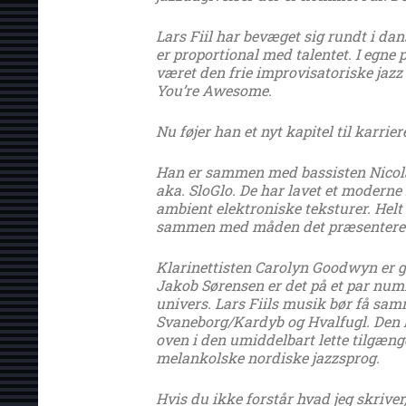
Lars Fiil har bevæget sig rundt i d
er proportional med talentet. I egne p
været den frie improvisatoriske jazz
You’re Awesome.
Nu føjer han et nyt kapitel til karrier
Han er sammen med bassisten Nicola
aka. SloGlo. De har lavet et modern
ambient elektroniske teksturer. Helt
sammen med måden det præsenteres på
Klarinettisten Carolyn Goodwyn er g
Jakob Sørensen er det på et par numre.
univers. Lars Fiils musik bør få 
Svaneborg/Kardyb og Hvalfugl. Den ha
oven i den umiddelbart lette tilgæn
melankolske nordiske jazzsprog.
Hvis du ikke forstår hvad jeg skriver,