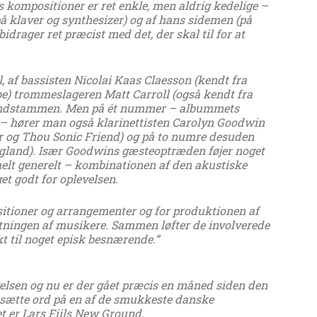
s kompositioner er ret enkle, men aldrig kedelige –
(på klaver og synthesizer) og af hans sidemen (på
idrager ret præcist med det, der skal til for at
l, af bassisten Nicolai Kaas Claesson (kendt fra
e) trommeslageren Matt Carroll (også kendt fra
rundstammen. Men på ét nummer – albummets
” – hører man også klarinettisten Carolyn Goodwin
r og Thou Sonic Friend) og på to numre desuden
agland). Især Goodwins gæsteoptræden føjer noget
g helt generelt – kombinationen af den akustiske
t godt for oplevelsen.
ositioner og arrangementer og for produktionen af
ingen af musikere. Sammen løfter de involverede
 til noget episk besnærende.”
velsen og nu er der gået præcis en måned siden den
at sætte ord på en af de smukkeste danske
et er Lars Fiils New Ground.