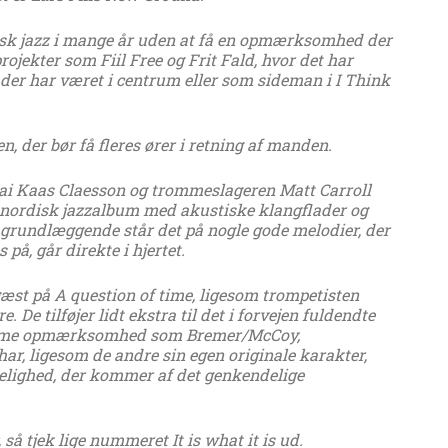
ansk jazz i mange år uden at få en opmærksomhed der
rojekter som Fiil Free og Frit Fald, hvor det har
 der har været i centrum eller som sideman i I Think
en, der bør få fleres ører i retning af manden.
i Kaas Claesson og trommeslageren Matt Carroll
e nordisk jazzalbum med akustiske klangflader og
 grundlæggende står det på nogle gode melodier, der
, går direkte i hjertet.
æst på A question of time, ligesom trompetisten
 De tilføjer lidt ekstra til det i forvejen fuldendte
samme opmærksomhed som Bremer/McCoy,
r, ligesom de andre sin egen originale karakter,
gelighed, der kommer af det genkendelige
 så tjek lige nummeret It is what it is ud.