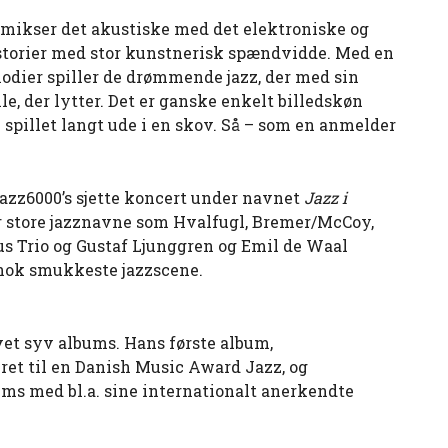
 mikser det akustiske med det elektroniske og
storier med stor kunstnerisk spændvidde. Med en
odier spiller de drømmende jazz, der med sin
lle, der lytter. Det er ganske enkelt billedskøn
e spillet langt ude i en skov. Så – som en anmelder
azz6000’s sjette koncert under navnet
Jazz i
ar store jazznavne som Hvalfugl, Bremer/McCoy,
s Trio og Gustaf Ljunggren og Emil de Waal
 nok smukkeste jazzscene.
vet syv albums. Hans første album,
ret til en Danish Music Award Jazz, og
ms med bl.a. sine internationalt anerkendte