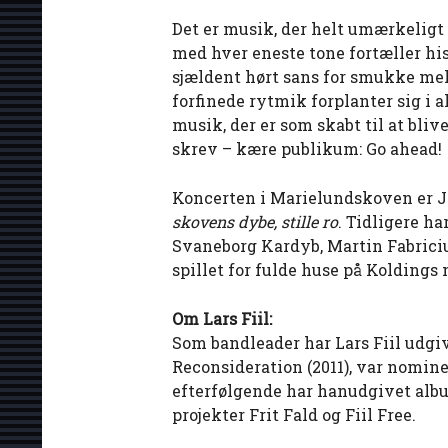
Det er musik, der helt umærkeligt
med hver eneste tone fortæller hi
sjældent hørt sans for smukke mel
forfinede rytmik forplanter sig i a
musik, der er som skabt til at bliv
skrev – kære publikum: Go ahead!
Koncerten i Marielundskoven er J
skovens dybe, stille ro
. Tidligere h
Svaneborg Kardyb, Martin Fabriciu
spillet for fulde huse på Koldings
Om Lars Fiil:
Som bandleader har Lars Fiil udgi
Reconsideration (2011), var nomine
efterfølgende har hanudgivet albu
projekter Frit Fald og Fiil Free.