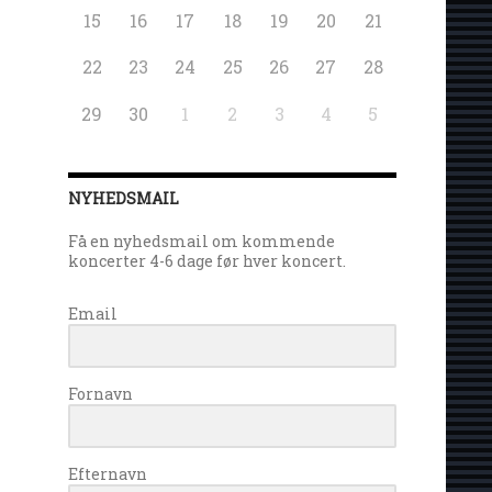
15
16
17
18
19
20
21
22
23
24
25
26
27
28
29
30
1
2
3
4
5
NYHEDSMAIL
Få en nyhedsmail om kommende
koncerter 4-6 dage før hver koncert.
Email
Fornavn
Efternavn