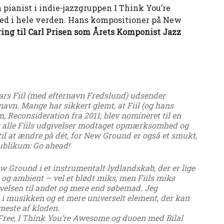
m pianist i indie-jazzgruppen I Think You’re
d i hele verden. Hans kompositioner på New
ng til Carl Prisen som Årets Komponist Jazz
ars Fiil (med efternavn Fredslund) udsender
avn. Mange har sikkert glemt, at Fiil (og hans
m, Reconsideration fra 2011, blev nomineret til en
 alle Fiils udgivelser modtaget opmærksomhed og
 til at ændre på dét, for New Ground er også et smukt,
publikum: Go ahead!
 Ground i et instrumentalt lydlandskab, der er lige
 og ambient – vel et blødt miks, men Fiils miks
velsen til andet og mere end søbemad. Jeg
 musikken og et mere universelt element, der kan
meste af kloden.
il Free, I Think You’re Awesome og duoen med Bilal