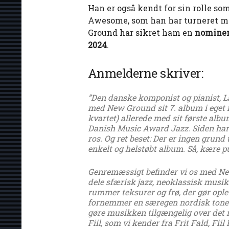
Han er også kendt for sin rolle so
Awesome, som han har turneret me
Ground har sikret ham en
nomineri
2024
.
Anmelderne skriver:
”Den danske komponist og pianist, L
med New Ground sit 7. album i eget n
kvartet) allerede med sit første albu
Danish Music Award Jazz. Siden har
ros. Og ret beset: Der er ingen grund
enkelt og helstøbt album. Så, kære 
Genremæssigt befinder vi os med New
dele sfærisk jazz, neoklassisk musik
rummer teksurer og frø, der gør ople
fornemmer en særegen nordisk tone i
gøre musikken tilgængelig over det 
Fiil, som vi kender fra Frit Fald, Fi