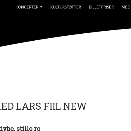
KONCERTER
KULTURSTØTTER
BILLETPRISER
MED
D LARS FIIL NEW
be, stille ro