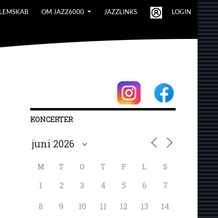
LEMSKAB
OM JAZZ6000
JAZZLINKS
LOGIN
KONCERTER
M
T
O
T
F
L
S
1
2
3
4
5
6
7
8
9
10
11
12
13
14