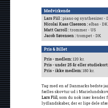
Medvirkende
Lars Fiil
piano og synthesizer -
Nicolai Kaas Claesson
elbas - DK
Matt Carroll
trommer - US
Jacob Sørensen
trompet - DK
Pris & Billet
Pris - medlem:
120 kr.
Pris - under 25 år eller studiekort
Pris - ikke medlem:
180 kr.
Tag med en af Danmarks bedste jazz
fælles skovtur ud i Marielundsko
Lars Fiil
, som du nok især kender 
lydlandskaber, der er lige dele sf