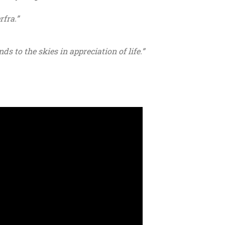
rfra.”
ds to the skies in appreciation of life.”