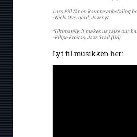
Lars Fiil får en kæmpe anbefaling he
-Niels Overgård, Jazznyt
“Ultimately, it makes us raise our han
-Filipe Freitas, Jazz Trail (US)
Lyt til musikken her: