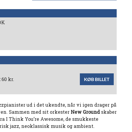
 DK
:
60 kr.
KØB BILLET
pianister ud i det ukendte, når vi igen drager på
ven. Sammen med sit orkester
New Ground
skaber
fra I Think You’re Awesome, de smukkeste
ærisk jazz, neoklassisk musik og ambient.