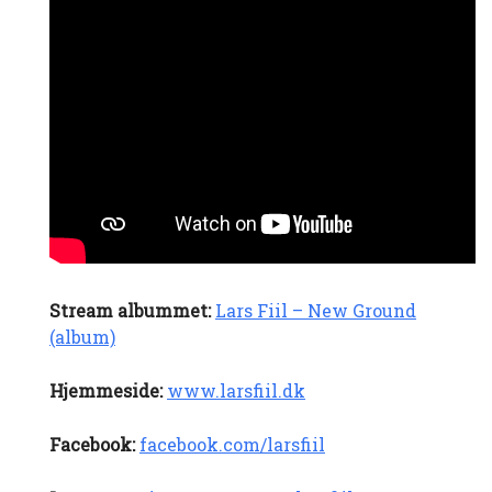
Stream albummet:
Lars Fiil – New Ground
(album)
Hjemmeside:
www.larsfiil.dk
Facebook:
facebook.com/larsfiil