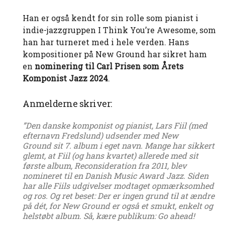
Han er også kendt for sin rolle som pianist i
indie-jazzgruppen I Think You’re Awesome, som
han har turneret med i hele verden. Hans
kompositioner på New Ground har sikret ham
en
nominering til Carl Prisen som Årets
Komponist Jazz 2024
.
Anmelderne skriver:
”Den danske komponist og pianist, Lars Fiil (med
efternavn Fredslund) udsender med New
Ground sit 7. album i eget navn. Mange har sikkert
glemt, at Fiil (og hans kvartet) allerede med sit
første album, Reconsideration fra 2011, blev
nomineret til en Danish Music Award Jazz. Siden
har alle Fiils udgivelser modtaget opmærksomhed
og ros. Og ret beset: Der er ingen grund til at ændre
på dét, for New Ground er også et smukt, enkelt og
helstøbt album. Så, kære publikum: Go ahead!