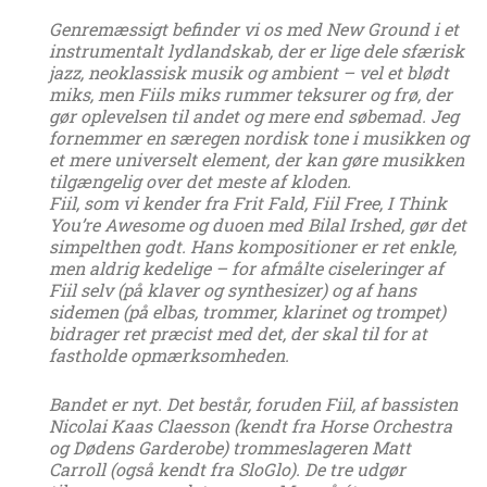
Genremæssigt befinder vi os med New Ground i et
instrumentalt lydlandskab, der er lige dele sfærisk
jazz, neoklassisk musik og ambient – vel et blødt
miks, men Fiils miks rummer teksurer og frø, der
gør oplevelsen til andet og mere end søbemad. Jeg
fornemmer en særegen nordisk tone i musikken og
et mere universelt element, der kan gøre musikken
tilgængelig over det meste af kloden.
Fiil, som vi kender fra Frit Fald, Fiil Free, I Think
You’re Awesome og duoen med Bilal Irshed, gør det
simpelthen godt. Hans kompositioner er ret enkle,
men aldrig kedelige – for afmålte ciseleringer af
Fiil selv (på klaver og synthesizer) og af hans
sidemen (på elbas, trommer, klarinet og trompet)
bidrager ret præcist med det, der skal til for at
fastholde opmærksomheden.
Bandet er nyt. Det består, foruden Fiil, af bassisten
Nicolai Kaas Claesson (kendt fra Horse Orchestra
og Dødens Garderobe) trommeslageren Matt
Carroll (også kendt fra SloGlo). De tre udgør