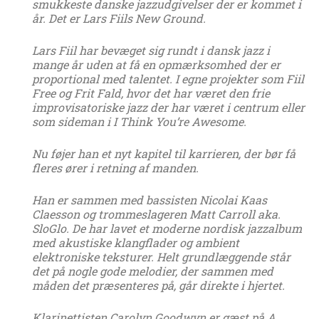
smukkeste danske jazzudgivelser der er kommet i
år. Det er Lars Fiils New Ground.
Lars Fiil har bevæget sig rundt i dansk jazz i
mange år uden at få en opmærksomhed der er
proportional med talentet. I egne projekter som Fiil
Free og Frit Fald, hvor det har været den frie
improvisatoriske jazz der har været i centrum eller
som sideman i I Think You’re Awesome.
Nu føjer han et nyt kapitel til karrieren, der bør få
fleres ører i retning af manden.
Han er sammen med bassisten Nicolai Kaas
Claesson og trommeslageren Matt Carroll aka.
SloGlo. De har lavet et moderne nordisk jazzalbum
med akustiske klangflader og ambient
elektroniske teksturer. Helt grundlæggende står
det på nogle gode melodier, der sammen med
måden det præsenteres på, går direkte i hjertet.
Klarinettisten Carolyn Goodwyn er gæst på A