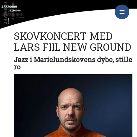
Hop
JAZZ6000
til
indhold
PRIMÆR
MENU
SKOVKONCERT MED
LARS FIIL NEW GROUND
Jazz i Marielundskovens dybe, stille
ro