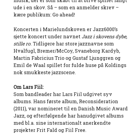
musik, der er som skabt til at blive spillet langt
ude i en skov. Så – som en anmelder skrev –
kære publikum: Go ahead!
Koncerten i Marielundskoven er Jazz6000’s
sjette koncert under navnet
Jazz i skovens dybe,
stille ro
. Tidligere har store jazznavne som
Hvalfugl, Bremer/McCoy, Svaneborg Kardyb,
Martin Fabricius Trio og Gustaf Ljunggren og
Emil de Waal spillet for fulde huse på Koldings
nok smukkeste jazzscene.
Om Lars Fiil:
Som bandleader har Lars Fiil udgivet syv
albums. Hans første album, Reconsideration
(2011), var nomineret til en Danish Music Award
Jazz, og efterfølgende har hanudgivet albums
med bl.a. sine internationalt anerkendte
projekter Frit Fald og Fiil Free.