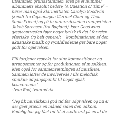
tilsammen grundstammen. Men på ét nummer –
albummets absolut bedste, ”A Question of Time” –
hører man også klarinettisten Carolyn Goodwin
(kendt fra Copenhagen Clarinet Choir og Thou
Sonic Friend) og på to numre desuden trompetisten
Jakob Sørensen (fra Bagland). Især Goodwins
gæsteoptræden føjer noget lyrisk til det i forvejen
sfæriske. Og helt generelt – kombinationen af den
akustiske musik og synthfladerne gør bare noget
godt for oplevelsen.
Fiil fortjener respekt for sine kompositioner og
arrangementer og for produktionen af musikken.
Men også for sammensætningen af musikere.
Sammen løfter de involverede Fiils melodisk
smukke udgangspunkt til noget episk
besnærende.”
-Ivan Rod, ivanrod.dk
“Jeg fik musikken i god tid før udgivelsen og nu er
der gået præcis en måned siden den udkom.
Endelig har jeg fået tid til at sætte ord på en af de