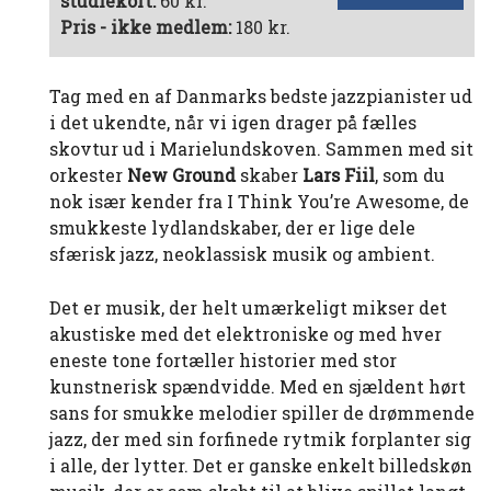
studiekort:
60 kr.
Pris - ikke medlem:
180 kr.
Tag med en af Danmarks bedste jazzpianister ud
i det ukendte, når vi igen drager på fælles
skovtur ud i Marielundskoven. Sammen med sit
orkester
New Ground
skaber
Lars Fiil
, som du
nok især kender fra I Think You’re Awesome, de
smukkeste lydlandskaber, der er lige dele
sfærisk jazz, neoklassisk musik og ambient.
Det er musik, der helt umærkeligt mikser det
akustiske med det elektroniske og med hver
eneste tone fortæller historier med stor
kunstnerisk spændvidde. Med en sjældent hørt
sans for smukke melodier spiller de drømmende
jazz, der med sin forfinede rytmik forplanter sig
i alle, der lytter. Det er ganske enkelt billedskøn