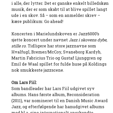
i alle, der lytter. Det er ganske enkelt billedskøn
musik, der er som skabt til at blive spillet langt
ude i en skov. Så – som en anmelder skrev –
kære publikum: Go ahead!
Koncerten i Marielundskoven er Jazz6000’s
sjette koncert under navnet
Jazz i skovens dybe,
stille ro
. Tidligere har store jazznavne som
Hvalfugl, Bremer/McCoy, Svaneborg Kardyb,
Martin Fabricius Trio og Gustaf Ljunggren og
Emil de Waal spillet for fulde huse på Koldings
nok smukkeste jazzscene.
Om Lars Fiil:
Som bandleader har Lars Fiil udgivet syv
albums. Hans første album, Reconsideration
(2011), var nomineret til en Danish Music Award
Jazz, og efterfølgende har hanudgivet albums
med bl.a. sine internationalt anerkendte