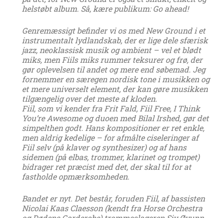
helstøbt album. Så, kære publikum: Go ahead!
Genremæssigt befinder vi os med New Ground i et
instrumentalt lydlandskab, der er lige dele sfærisk
jazz, neoklassisk musik og ambient – vel et blødt
miks, men Fiils miks rummer teksurer og frø, der
gør oplevelsen til andet og mere end søbemad. Jeg
fornemmer en særegen nordisk tone i musikken og
et mere universelt element, der kan gøre musikken
tilgængelig over det meste af kloden.
Fiil, som vi kender fra Frit Fald, Fiil Free, I Think
You’re Awesome og duoen med Bilal Irshed, gør det
simpelthen godt. Hans kompositioner er ret enkle,
men aldrig kedelige – for afmålte ciseleringer af
Fiil selv (på klaver og synthesizer) og af hans
sidemen (på elbas, trommer, klarinet og trompet)
bidrager ret præcist med det, der skal til for at
fastholde opmærksomheden.
Bandet er nyt. Det består, foruden Fiil, af bassisten
Nicolai Kaas Claesson (kendt fra Horse Orchestra
og Dødens Garderobe) trommeslageren Siv Øyunn