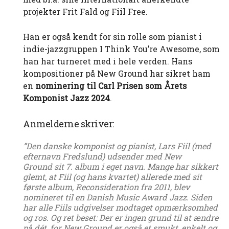
projekter Frit Fald og Fiil Free.
Han er også kendt for sin rolle som pianist i
indie-jazzgruppen I Think You’re Awesome, som
han har turneret med i hele verden. Hans
kompositioner på New Ground har sikret ham
en
nominering til Carl Prisen som Årets
Komponist Jazz 2024
.
Anmelderne skriver:
”Den danske komponist og pianist, Lars Fiil (med
efternavn Fredslund) udsender med New
Ground sit 7. album i eget navn. Mange har sikkert
glemt, at Fiil (og hans kvartet) allerede med sit
første album, Reconsideration fra 2011, blev
nomineret til en Danish Music Award Jazz. Siden
har alle Fiils udgivelser modtaget opmærksomhed
og ros. Og ret beset: Der er ingen grund til at ændre
på dét, for New Ground er også et smukt, enkelt og