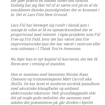
der gået præcis en måned siden den udkom.
Endelig har jeg fået tid til at sætte ord på en af de
smukkeste danske jazzudgivelser der er kommet i
år. Det er Lars Fiils New Ground.
Lars Fiil har bevæget sig rundt i dansk jazz i
mange år uden at få en opmærksomhed der er
proportional med talentet. I egne projekter som Fiil
Free og Frit Fald, hvor det har været den frie
improvisatoriske jazz der har været i centrum eller
som sideman i I Think You’re Awesome.
Nu føjer han et nyt kapitel til karrieren, der bør få
fleres ører i retning af manden.
Han er sammen med bassisten Nicolai Kaas
Claesson og trommeslageren Matt Carroll aka.
SloGlo. De har lavet et moderne nordisk jazzalbum
med akustiske klangflader og ambient
elektroniske teksturer. Helt grundlæggende står
det på nogle gode melodier, der sammen med
måden det præsenteres på, går direkte i hjertet.