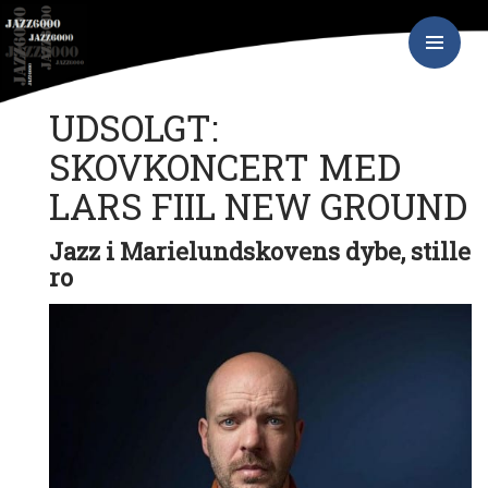
Hop
JAZZ6000
til
indhold
PRIMÆR
MENU
UDSOLGT:
SKOVKONCERT MED
LARS FIIL NEW GROUND
Jazz i Marielundskovens dybe, stille
ro