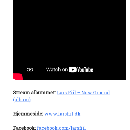
Stream albummet:
Lars Fiil – New Ground
(album)
Hjemmeside:
www.larsfiil.dk
Facebook:
facebook.com/larsfiil