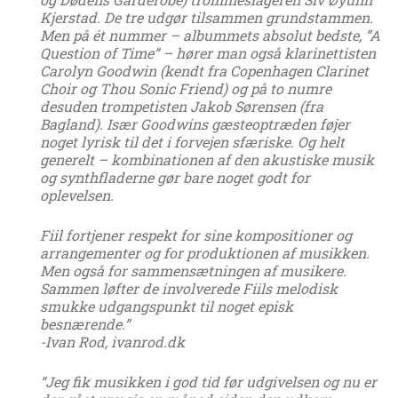
Kjerstad. De tre udgør tilsammen grundstammen.
Men på ét nummer – albummets absolut bedste, ”A
Question of Time” – hører man også klarinettisten
Carolyn Goodwin (kendt fra Copenhagen Clarinet
Choir og Thou Sonic Friend) og på to numre
desuden trompetisten Jakob Sørensen (fra
Bagland). Især Goodwins gæsteoptræden føjer
noget lyrisk til det i forvejen sfæriske. Og helt
generelt – kombinationen af den akustiske musik
og synthfladerne gør bare noget godt for
oplevelsen.
Fiil fortjener respekt for sine kompositioner og
arrangementer og for produktionen af musikken.
Men også for sammensætningen af musikere.
Sammen løfter de involverede Fiils melodisk
smukke udgangspunkt til noget episk
besnærende.”
-Ivan Rod, ivanrod.dk
“Jeg fik musikken i god tid før udgivelsen og nu er