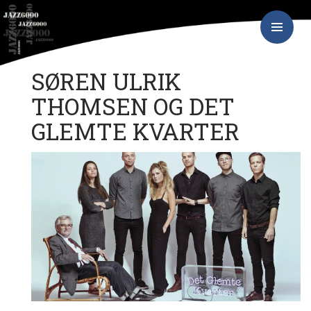
Hop
JAZZ6000
til
indhold
PRIMÆR
MENU
SØREN ULRIK
THOMSEN OG DET
GLEMTE KVARTER