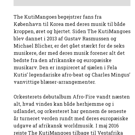
The KutiMangoes begejstrer fans fra
København til Korea med deres musik til både
kroppen, øret og hjertet. Siden The KutiMangoes
blev dannet i 2013 af Gustav Rasmussen og
Michael Blicher, er det gået stærkt for de seks
musikere, der med deres musik forener alt det
bedste fra den afrikanske og europæiske
musikarv. Den er inspireret af sjælen i Fela
Kutis’ legendariske afro-beat og Charles Mingus’
vanvittige blæser-arrangementer.
Orkesterets debutalbum Afro-Fire vandt næsten
alt, hvad vindes kan både herhjemme og i
udlandet, og orkesteret har gennem de seneste
år turneret verden rundt med deres europæiske
udgave af afrikansk worldmusik. I maj 2016
rejste The KutiMangoes tilbage til Vestafrika