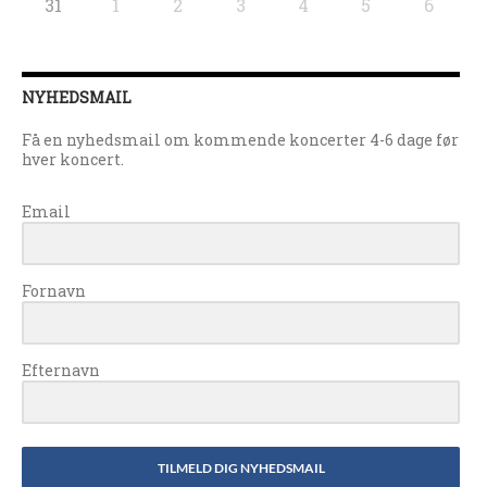
31
1
2
3
4
5
6
NYHEDSMAIL
Få en nyhedsmail om kommende koncerter 4-6 dage før
hver koncert.
Email
Fornavn
Efternavn
TILMELD DIG NYHEDSMAIL