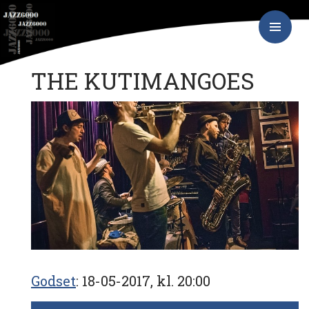
Hop
JAZZ6000
til
indhold
PRIMÆR
MENU
THE KUTIMANGOES
Godset
18-05-2017, kl. 20:00