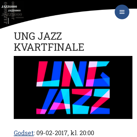
Hop
JAZZ6000
til
indhold
PRIMÆR
MENU
UNG JAZZ
KVARTFINALE
Godset
09-02-2017, kl. 20:00