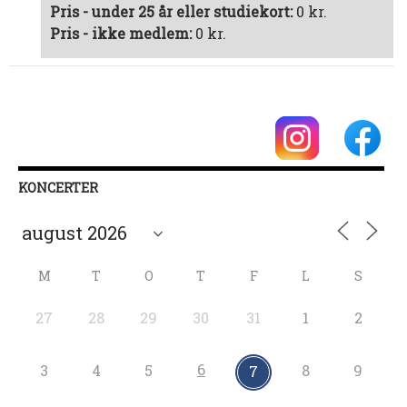
Pris - under 25 år eller studiekort:
0 kr.
Pris - ikke medlem:
0 kr.
KONCERTER
M
T
O
T
F
L
S
27
28
29
30
31
1
2
6
3
4
5
8
9
7