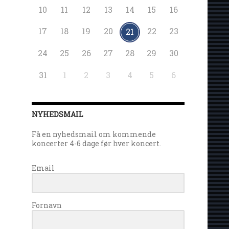
10
11
12
13
14
15
16
17
18
19
20
22
23
21
24
25
26
27
28
29
30
31
1
2
3
4
5
6
NYHEDSMAIL
Få en nyhedsmail om kommende
koncerter 4-6 dage før hver koncert.
Email
Fornavn