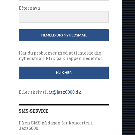
Efternavn
TILMELD DIG NYHEDSMAIL
Har du problemer med at tilmelde dig
nyhedsmail klik på knappen nedenfor.
KLIK HER
Eller skriv til
it@jazz6000.dk
.
SMS-SERVICE
Få en SMS på dagen for koncerter i
Jazz6000.