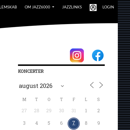
LEMSKAB
OM JAZZ6000
JAZZLINKS
LOGIN
KONCERTER
M
T
O
T
F
L
S
27
28
29
30
31
1
2
7
3
4
5
6
8
9