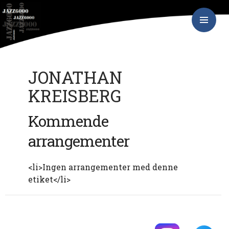
Hop
JAZZ6000
til
indhold
PRIMÆR
MENU
JONATHAN
KREISBERG
Kommende
arrangementer
<li>Ingen arrangementer med denne
etiket</li>