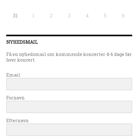
31
1
2
3
4
5
6
NYHEDSMAIL
Få en nyhedsmail om kommende koncerter 4-6 dage før
hver koncert.
Email
Fornavn
Efternavn