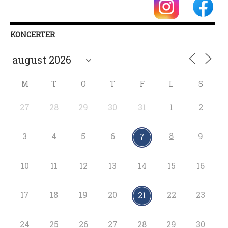
KONCERTER
M
T
O
T
F
L
S
27
28
29
30
31
1
2
8
3
4
5
6
9
7
10
11
12
13
14
15
16
17
18
19
20
22
23
21
24
25
26
27
28
29
30