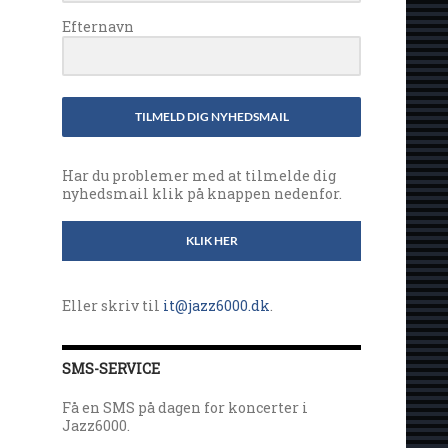
Efternavn
TILMELD DIG NYHEDSMAIL
Har du problemer med at tilmelde dig
nyhedsmail klik på knappen nedenfor.
KLIK HER
Eller skriv til
it@jazz6000.dk
.
SMS-SERVICE
Få en SMS på dagen for koncerter i
Jazz6000.