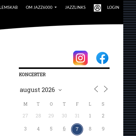
LEMSKAB
OM JAZZ6000
JAZZLINKS
LOGIN
KONCERTER
M
T
O
T
F
L
S
27
28
29
30
31
1
2
6
3
4
5
8
9
7