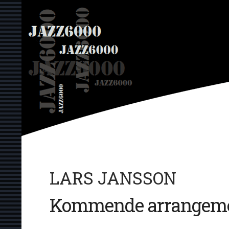
Hop
JAZZ6000
til
indhold
LARS JANSSON
Kommende arrangeme