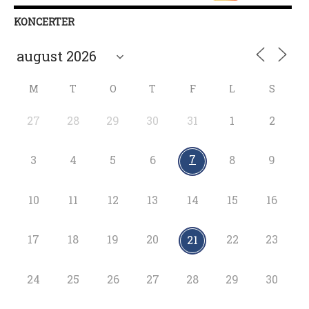
KONCERTER
M
T
O
T
F
L
S
27
28
29
30
31
1
2
7
3
4
5
6
8
9
10
11
12
13
14
15
16
17
18
19
20
22
23
21
24
25
26
27
28
29
30