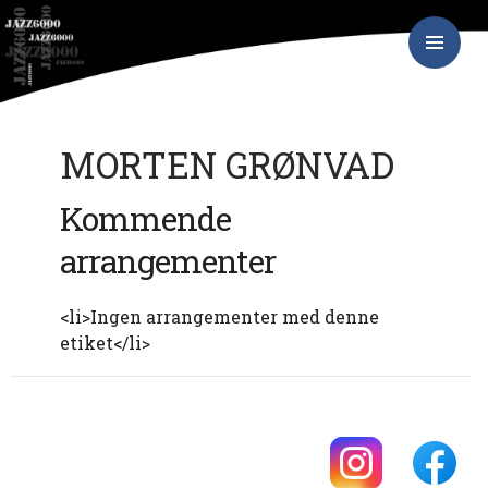
Hop
JAZZ6000
til
indhold
PRIMÆR
MENU
MORTEN GRØNVAD
Kommende
arrangementer
<li>Ingen arrangementer med denne
etiket</li>