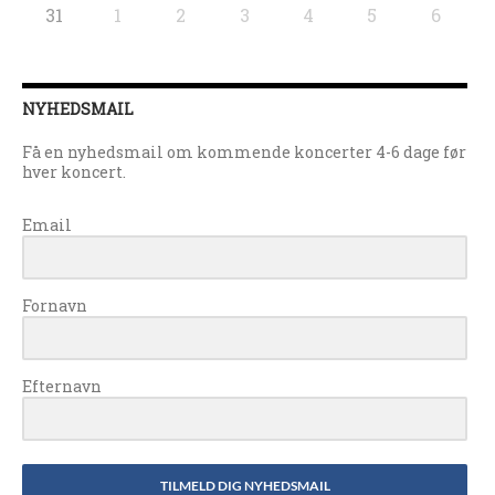
31
1
2
3
4
5
6
NYHEDSMAIL
Få en nyhedsmail om kommende koncerter 4-6 dage før
hver koncert.
Email
Fornavn
Efternavn
TILMELD DIG NYHEDSMAIL