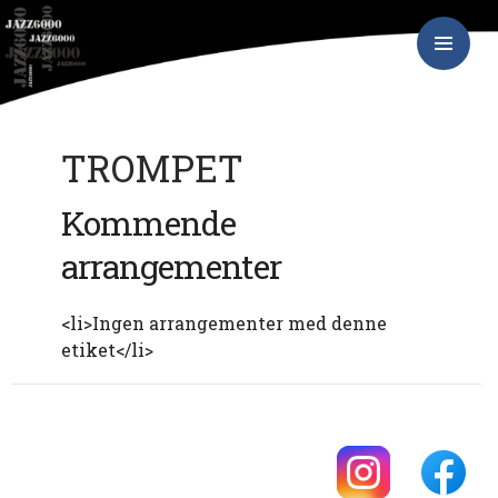
Hop
JAZZ6000
til
indhold
PRIMÆR
MENU
TROMPET
Kommende
arrangementer
<li>Ingen arrangementer med denne
etiket</li>