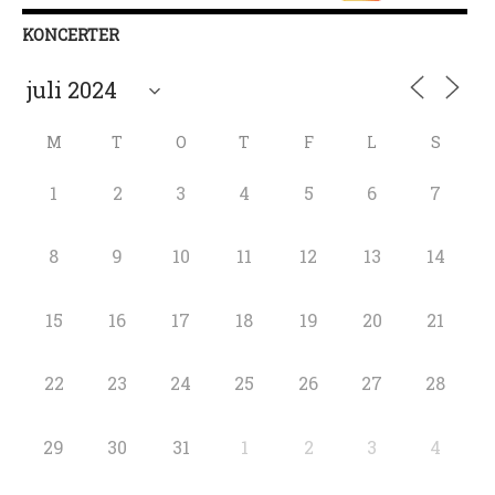
KONCERTER
M
T
O
T
F
L
S
1
2
3
4
5
6
7
8
9
10
11
12
13
14
15
16
17
18
19
20
21
22
23
24
25
26
27
28
29
30
31
1
2
3
4