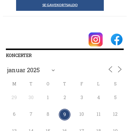
SE GAVEKORTSALDO
KONCERTER
M
T
O
T
F
L
S
29
30
1
2
3
4
5
6
7
8
10
11
12
9
13
14
15
16
17
18
19