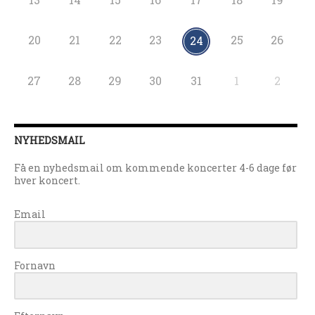
20
21
22
23
25
26
24
27
28
29
30
31
1
2
NYHEDSMAIL
Få en nyhedsmail om kommende koncerter 4-6 dage før
hver koncert.
Email
Fornavn