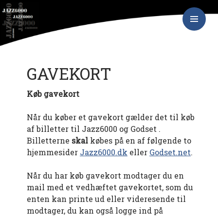
Hop
JAZZ6000
til
indhold
PRIMÆR
MENU
GAVEKORT
Køb gavekort
Når du køber et gavekort gælder det til køb
af billetter til Jazz6000 og Godset .
Billetterne
skal
købes på en af følgende to
hjemmesider
Jazz6000.dk
eller
Godset.net
.
Når du har køb gavekort modtager du en
mail med et vedhæftet gavekortet, som du
enten kan printe ud eller videresende til
modtager, du kan også logge ind på