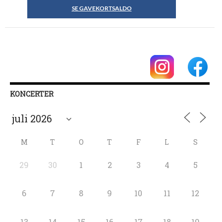
SE GAVEKORTSALDO
KONCERTER
M
T
O
T
F
L
S
29
30
1
2
3
4
5
6
7
8
9
10
11
12
13
14
15
16
17
18
19