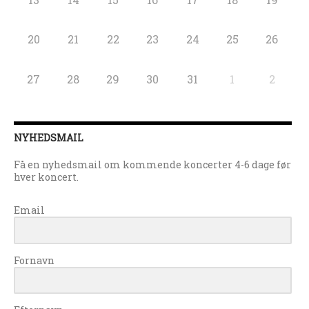
20
21
22
23
24
25
26
27
28
29
30
31
1
2
NYHEDSMAIL
Få en nyhedsmail om kommende koncerter 4-6 dage før
hver koncert.
Email
Fornavn