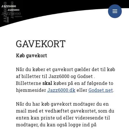
Hop
JAZZ6000
til
indhold
PRIMÆR
MENU
GAVEKORT
Køb gavekort
Når du køber et gavekort gælder det til køb
af billetter til Jazz6000 og Godset .
Billetterne
skal
købes på en af følgende to
hjemmesider
Jazz6000.dk
eller
Godset.net
.
Når du har køb gavekort modtager du en
mail med et vedhæftet gavekortet, som du
enten kan printe ud eller videresende til
modtager, du kan også logge ind på