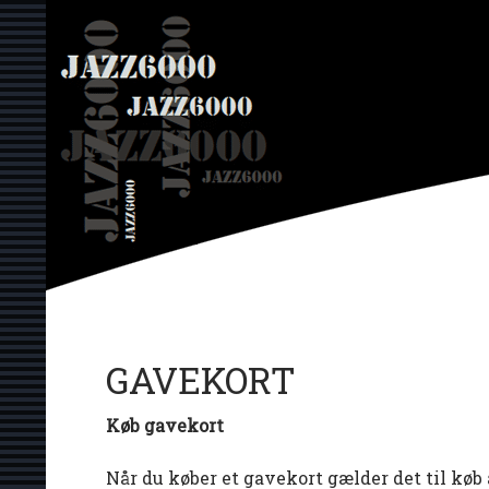
Hop
JAZZ6000
til
indhold
GAVEKORT
Køb gavekort
Når du køber et gavekort gælder det til køb a