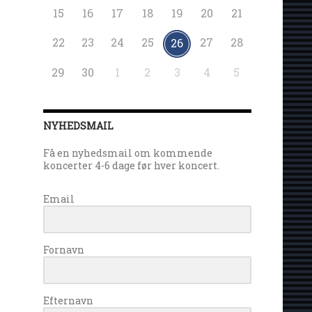
15
16
17
18
19
20
21
22
23
24
25
27
28
26
29
30
1
2
3
4
5
NYHEDSMAIL
Få en nyhedsmail om kommende
koncerter 4-6 dage før hver koncert.
Email
Fornavn
Efternavn