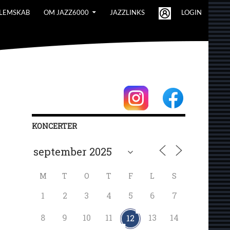
LEMSKAB
OM JAZZ6000
JAZZLINKS
LOGIN
KONCERTER
M
T
O
T
F
L
S
1
2
3
4
5
6
7
8
9
10
11
13
14
12