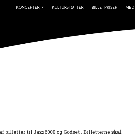
KONCERTER
KULTURSTØTTER
BILLETPRISER
MED
f billetter til Jazz6000 og Godset . Billetterne
skal