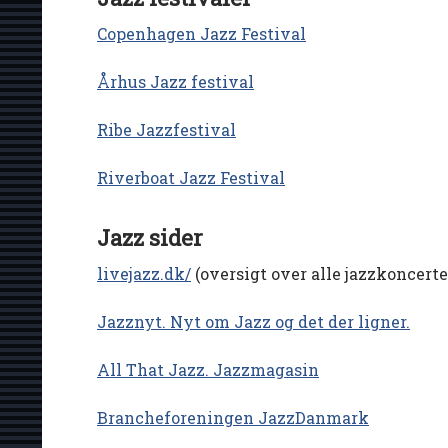
Copenhagen Jazz Festival
Århus Jazz festival
Ribe Jazzfestival
Riverboat Jazz Festival
Jazz sider
livejazz.dk/
(oversigt over alle jazzkoncert
Jazznyt. Nyt om Jazz og det der ligner.
All That Jazz. Jazzmagasin
Brancheforeningen JazzDanmark