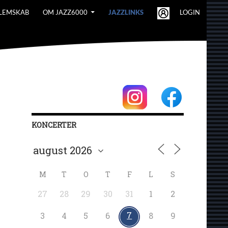
LEMSKAB
OM JAZZ6000
JAZZLINKS
LOGIN
KONCERTER
M
T
O
T
F
L
S
27
28
29
30
31
1
2
7
3
4
5
6
8
9