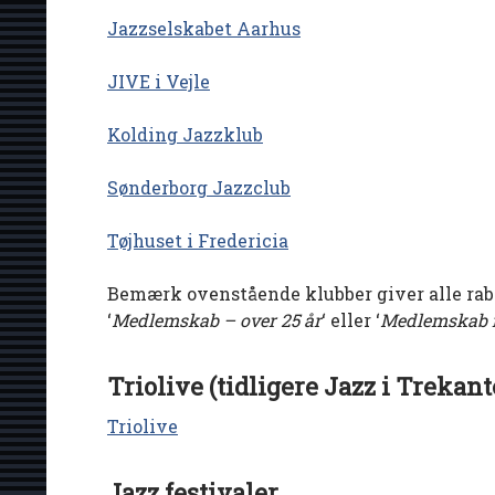
Jazzselskabet Aarhus
JIVE i Vejle
Kolding Jazzklub
Sønderborg Jazzclub
Tøjhuset i Fredericia
Bemærk ovenstående klubber giver alle ra
‘
Medlemskab – over 25 år
‘ eller ‘
Medlemskab f
Triolive (tidligere Jazz i Trekan
Triolive
Jazz festivaler