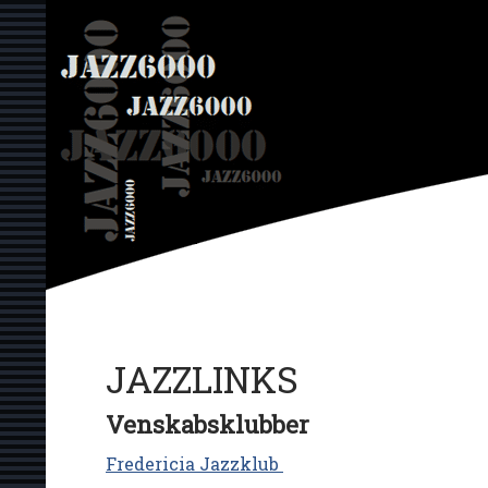
Hop
JAZZ6000
til
indhold
JAZZLINKS
Venskabsklubber
Fredericia Jazzklub