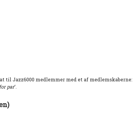
bat til Jazz6000 medlemmer med et af medlemskaberne:
or par
‘.
ten)