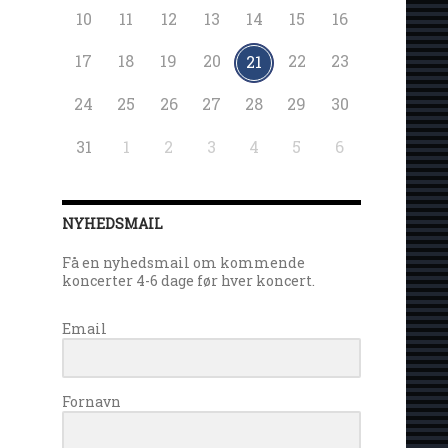
10
11
12
13
14
15
16
17
18
19
20
22
23
21
24
25
26
27
28
29
30
31
1
2
3
4
5
6
NYHEDSMAIL
Få en nyhedsmail om kommende
koncerter 4-6 dage før hver koncert.
Email
Fornavn