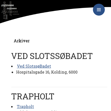
Hop
JAZZ6000
til
indhold
PRIMÆR
MENU
Arkiver
VED SLOTSSØBADET
Ved SlotssøBadet
Hospitalsgade 16, Kolding, 6000
TRAPHOLT
Trapholt