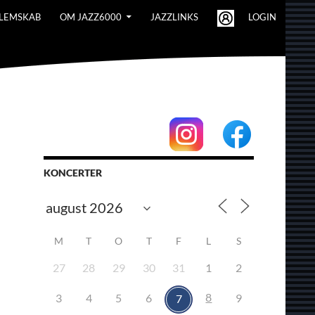
LEMSKAB
OM JAZZ6000
JAZZLINKS
LOGIN
KONCERTER
M
T
O
T
F
L
S
27
28
29
30
31
1
2
8
3
4
5
6
9
7