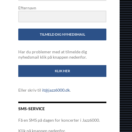
Efternavn
TILMELD DIG NYHEDSMAIL
Har du problemer med at tilmelde dig
nyhedsmail klik på knappen nedenfor.
KLIK HER
Eller skriv til
it@jazz6000.dk
.
SMS-SERVICE
Få en SMS på dagen for koncerter i Jazz6000.
Klik på knappen nedenfor.