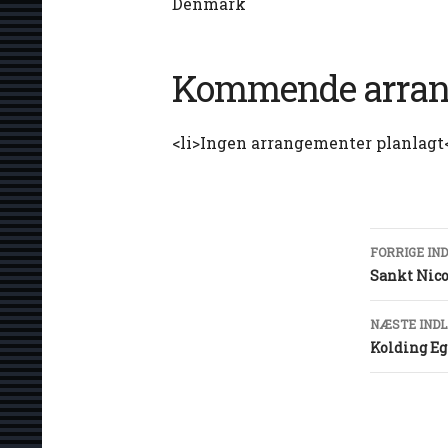
Denmark
Kommende arran
<li>Ingen arrangementer planlagt<
Ind
FORRIGE IN
Sankt Nico
NÆSTE IND
Kolding Eg