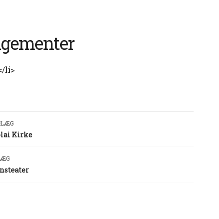
gementer
/li>
lægsnavigation
DLÆG
lai Kirke
LÆG
nsteater