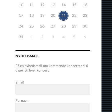
10
11
12
13
14
15
16
17
18
19
20
22
23
21
24
25
26
27
28
29
30
31
1
2
3
4
5
6
NYHEDSMAIL
Få en nyhedsmail om kommende koncerter 4-6
dage før hver koncert.
Email
Fornavn