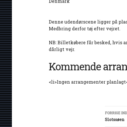
Denmark
Denne udendørscene ligger på plad
Medbring derfor tøj efter vejret.
NB: Billetkøbere får besked, hvis a
dårligt vejr.
Kommende arran
<li>Ingen arrangementer planlagt<
Ind
FORRIGE IN
Slotssøen