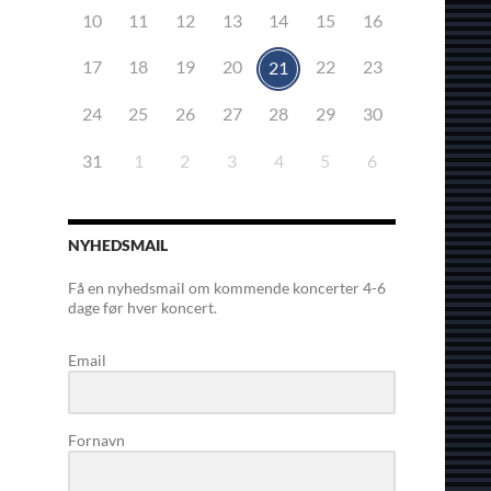
10
11
12
13
14
15
16
17
18
19
20
22
23
21
24
25
26
27
28
29
30
31
1
2
3
4
5
6
NYHEDSMAIL
Få en nyhedsmail om kommende koncerter 4-6
dage før hver koncert.
Email
Fornavn