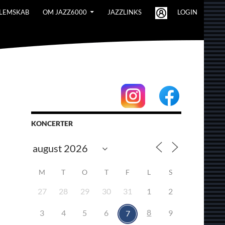
LEMSKAB
OM JAZZ6000
JAZZLINKS
LOGIN
KONCERTER
M
T
O
T
F
L
S
27
28
29
30
31
1
2
8
3
4
5
6
9
7