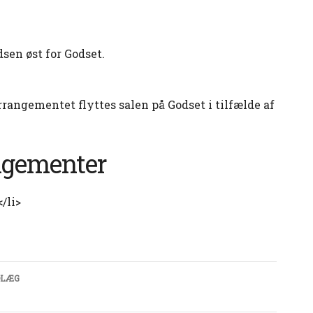
sen øst for Godset.
rrangementet flyttes salen på Godset i tilfælde af
gementer
/li>
lægsnavigation
DLÆG