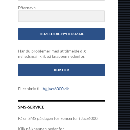
Efternavn
TILMELD DIG NYHEDSMAIL
Har du problemer med at tilmelde dig
nyhedsmail klik på knappen nedenfor.
KLIK HER
Eller skriv til
it@jazz6000.dk
.
SMS-SERVICE
Få en SMS på dagen for koncerter i Jazz6000.
Klik på knappen nedenfor.