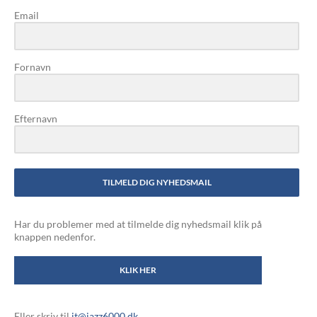
Email
Fornavn
Efternavn
TILMELD DIG NYHEDSMAIL
Har du problemer med at tilmelde dig nyhedsmail klik på
knappen nedenfor.
KLIK HER
Eller skriv til
it@jazz6000.dk
.