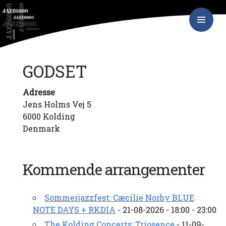
Hop
JAZZ6000
til
indhold
PRIMÆR
MENU
GODSET
Adresse
Jens Holms Vej 5
6000 Kolding
Denmark
Kommende arrangementer
Sommerjazzfest: Cæcilie Norby BLUE
NOTE DAYS + RKDIA
- 21-08-2026 - 18:00 - 23:00
The Kolding Concerts: Triosence
- 11-09-