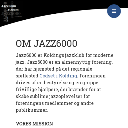
Hop
JAZZ6000
til
indhold
PRIMÆR
MENU
OM JAZZ6000
Jazz6000 er Koldings jazzklub for moderne
jazz. Jazz6000 er en almennyttig forening,
der har hjemsted på det regionale
spillested
Godset i Kolding
. Foreningen
drives af en bestyrelse og en gruppe
frivillige hjælpere, der brænder for at
skabe sublime jazzoplevelser for
foreningens medlemmer og andre
publikummer.
VORES MISSION