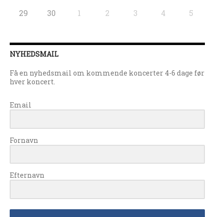
29
30
1
2
3
4
5
NYHEDSMAIL
Få en nyhedsmail om kommende koncerter 4-6 dage før
hver koncert.
Email
Fornavn
Efternavn