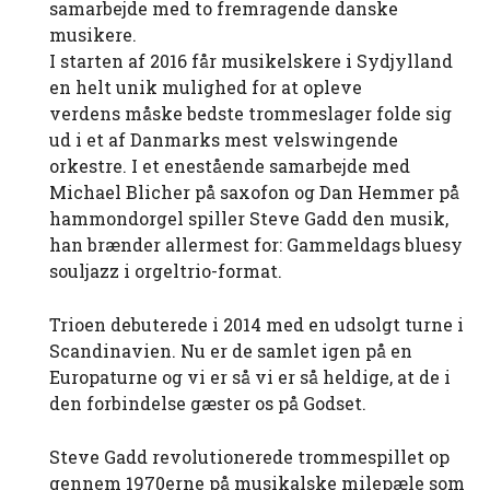
samarbejde med to fremragende danske
musikere.
I starten af 2016 får musikelskere i Sydjylland
en helt unik mulighed for at opleve
verdens måske bedste trommeslager folde sig
ud i et af Danmarks mest velswingende
orkestre. I et enestående samarbejde med
Michael Blicher på saxofon og Dan Hemmer på
hammondorgel spiller Steve Gadd den musik,
han brænder allermest for: Gammeldags bluesy
souljazz i orgeltrio-format.
Trioen debuterede i 2014 med en udsolgt turne i
Scandinavien. Nu er de samlet igen på en
Europaturne og vi er så vi er så heldige, at de i
den forbindelse gæster os på Godset.
Steve Gadd revolutionerede trommespillet op
gennem 1970erne på musikalske milepæle som