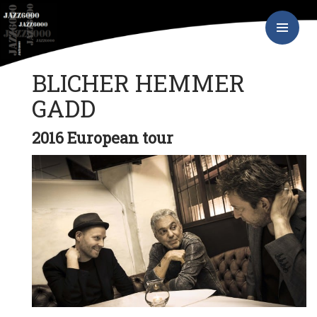
Hop
JAZZ6000
til
indhold
PRIMÆR
MENU
BLICHER HEMMER
GADD
2016 European tour