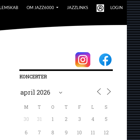
LEMSKAB
OM JAZZ6000
JAZZLINKS
LOGIN
KONCERTER
M
T
O
T
F
L
S
30
31
1
2
3
4
5
6
7
8
9
10
11
12