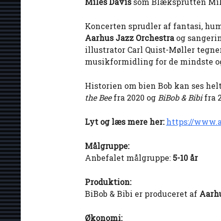
Miles Davis
som Blæksprutten Mil
Koncerten sprudler af fantasi, hu
Aarhus Jazz Orchestra
og sangeri
illustrator Carl Quist-Møller tegne
musikformidling for de mindste og
Historien om bien Bob kan ses helt
the Bee
fra 2020 og
BiBob & Bibi
fra 
Lyt og læs mere her:
https://www.a
Målgruppe:
Anbefalet målgruppe:
5-10 år
Produktion:
BiBob & Bibi er produceret af
Aarhu
Økonomi: