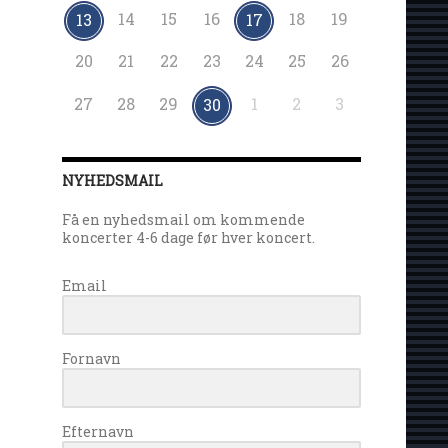
14
15
16
18
19
13
17
20
21
22
23
24
25
26
27
28
29
1
2
3
30
NYHEDSMAIL
Få en nyhedsmail om kommende
koncerter 4-6 dage før hver koncert.
Email
Fornavn
Efternavn