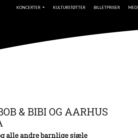
KONCERTER
KULTURSTØTTER
BILLETPRISER
MED
 BOB & BIBI OG AARHUS
A
 og alle andre barnlige sjæle