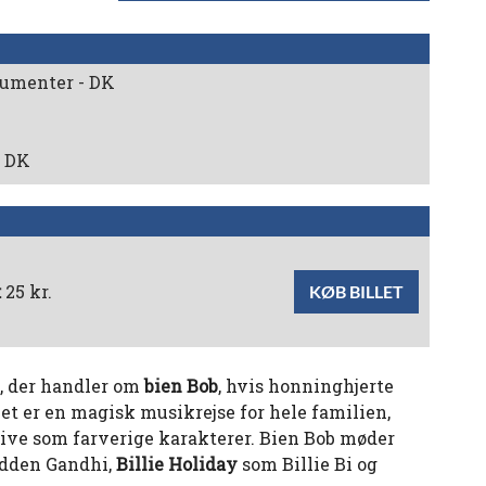
rumenter - DK
- DK
:
25 kr.
KØB BILLET
g, der handler om
bien Bob
, hvis honninghjerte
Det er en magisk musikrejse for hele familien,
live som farverige karakterer. Bien Bob møder
dden Gandhi,
Billie Holiday
som Billie Bi og