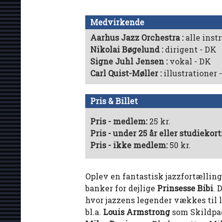
Medvirkende
Aarhus Jazz Orchestra
alle inst
Nikolai Bøgelund
dirigent - DK
Signe Juhl Jensen
vokal - DK
Carl Quist-Møller
illustrationer 
Pris & Billet
Pris - medlem:
25 kr.
Pris - under 25 år eller studiekort
Pris - ikke medlem:
50 kr.
Oplev en fantastisk jazzfortællin
banker for dejlige
Prinsesse Bibi
. 
hvor jazzens legender vækkes til 
bl.a.
Louis Armstrong
som Skildpa