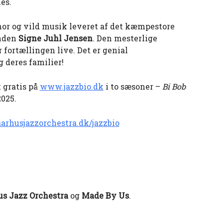
es.
mor og vild musik leveret af det kæmpestore
nden
Signe Juhl Jensen
. Den mesterlige
r fortællingen live. Det er genial
 deres familier!
 gratis på
www.jazzbio.dk
i to sæsoner –
Bi Bob
2025.
arhusjazzorchestra.dk/jazzbio
s Jazz Orchestra
og
Made By Us
.