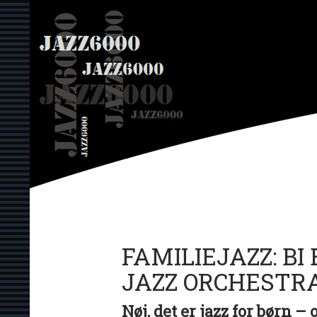
Hop
JAZZ6000
til
indhold
FAMILIEJAZZ: BI
JAZZ ORCHESTR
Nøj, det er jazz for børn –