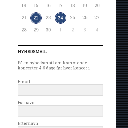
14
15
16
17
18
19
20
21
23
25
26
27
22
24
28
29
30
1
2
3
4
NYHEDSMAIL
Få en nyhedsmail om kommende
koncerter 4-6 dage før hver koncert.
Email
Fornavn
Efternavn