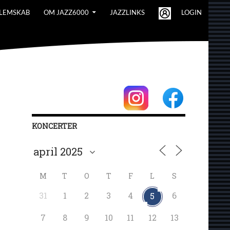
LEMSKAB
OM JAZZ6000
JAZZLINKS
LOGIN
KONCERTER
M
T
O
T
F
L
S
31
1
2
3
4
6
5
7
8
9
10
11
12
13